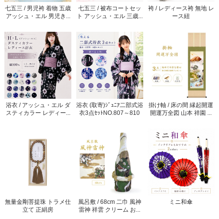
七五三 / 男児袴 着物 五歳
七五三 / 被布コートセッ
袴 / レディース袴 無地 レ
アッシュ・エル 男児き...
ト アッシュ・エル 三歳...
ース紐
浴衣 / アッシュ・エル ダ
浴衣 (取寄)ｼﾞｭﾆｱ二部式浴
掛け軸 / 床の間 縁起開運
スティカラー レディー...
衣3点ｾｯﾄNO.807～810
開運万全図 山本 祥園 ...
無量金剛菩提珠 トラメ仕
風呂敷 / 68cm 二巾 風神
ミニ和傘
立て 正絹房
雷神 祥雲 クリーム お...