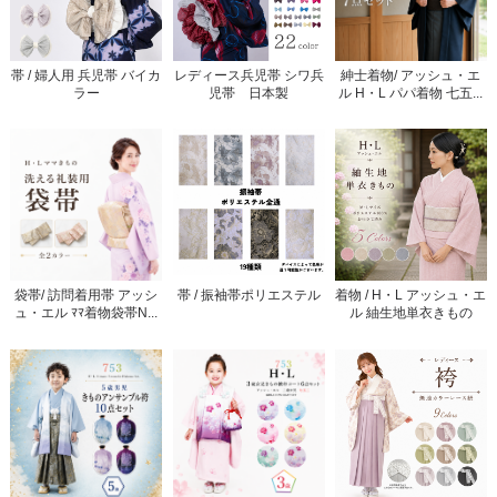
帯 / 婦人用 兵児帯 バイカ
レディース兵児帯 シワ兵
紳士着物/ アッシュ・エ
ラー
児帯 日本製
ル H・L パパ着物 七五...
袋帯/ 訪問着用帯 アッシ
帯 / 振袖帯ポリエステル
着物 / H・L アッシュ・エ
ュ・エル ﾏﾏ着物袋帯N...
ル 紬生地単衣きもの