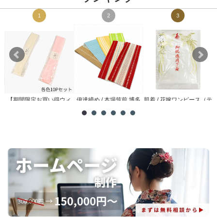
1
2
3
【期間限定お買い得ウィ
伊達締め / 本場筑前 博多
肌着 / 花嫁ワンピース（テ
メ
ーク】腰紐 / 理由あり ...
織
トロン）