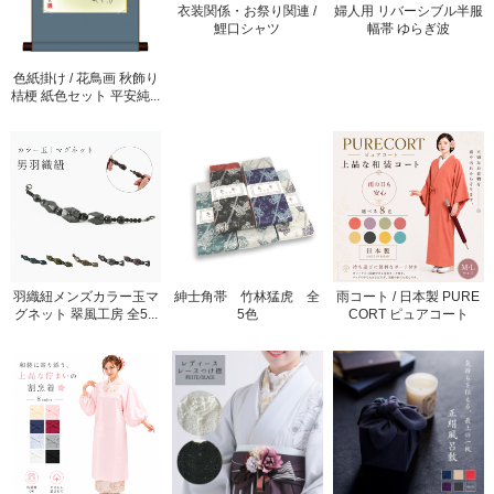
衣装関係・お祭り関連 /
婦人用 リバーシブル半服
鯉口シャツ
幅帯 ゆらぎ波
色紙掛け / 花鳥画 秋飾り
桔梗 紙色セット 平安純...
羽織紐メンズカラー玉マ
紳士角帯 竹林猛虎 全
雨コート / 日本製 PURE
グネット 翠風工房 全5...
5色
CORT ピュアコート