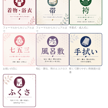
フォーマルからカジュアルま
フォーマルからカジュアルま
卒業式・成人式に
で
で
お祝いの日に
包む・贈る、和のエコクロス
軽くて贈りやすい和雑貨の定
番