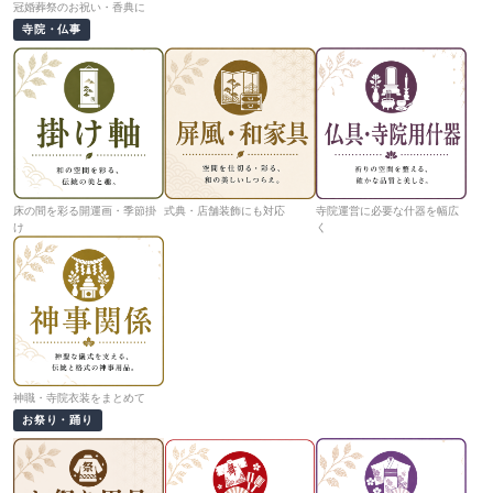
冠婚葬祭のお祝い・香典に
寺院・仏事
床の間を彩る開運画・季節掛
式典・店舗装飾にも対応
寺院運営に必要な什器を幅広
け
く
神職・寺院衣装をまとめて
お祭り・踊り