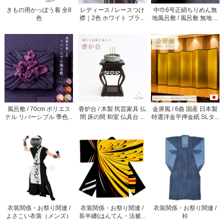
きもの用かっぽう着 全8
レディース / レースつけ
中巾6号正絹ちりめん無
色
襟｜2色 ホワイト ブラ...
地風呂敷 / 風呂敷 無地 ...
風呂敷 / 70cm ポリエス
香炉台 / 木製 民芸家具 仏
金屏風 / 6曲 国産 日本製
テル リバーシブル 季色...
間 床の間 和室 仏具台 ...
特選洋金平押金紙 SLタ...
衣装関係・お祭り関連 /
衣装関係・お祭り関連 /
衣装関係・お祭り関連 /
よさこい衣装（メンズ）
長半纏(はんてん・法被...
裃