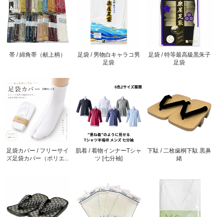
帯 / 綿角帯（献上柄）
足袋 / 男物白キャラコ男
足袋 / 特等最高級黒朱子
足袋
足袋
足袋カバー / フリーサイ
肌着 / 着物インナーTシャ
下駄 / 二枚歯桐下駄 黒鼻
ズ足袋カバー（ポリエ...
ツ [七分袖]
緒