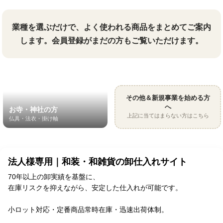
業種を選ぶだけで、よく使われる商品をまとめてご案内
します。会員登録がまだの方もご覧いただけます。
美容サロン・写真スタジオの
インバウンド向け商品をお探
和装企業の方
方
しの方
ホテル・旅館の方
着物・帯をまとめて
着付け小物・振袖
浴衣・和雑貨
浴衣・アメニティ
その他＆新規事業を始める方
へ
お寺・神社の方
上記に当てはまらない方はこちら
仏具・法衣・掛け軸
法人様専用｜和装・和雑貨の卸仕入れサイト
70年以上の卸実績を基盤に、
在庫リスクを抑えながら、安定した仕入れが可能です。
小ロット対応・定番商品常時在庫・迅速出荷体制。