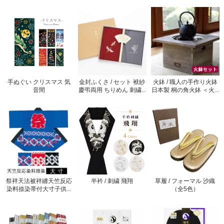
手ぬぐい クリスマス 気
金封ふくさ / セット 袱紗
火鉢 / 職人の手作り火鉢
音間
慶弔両用 ちりめん 刺繍...
日本製 桐の角火鉢 ＜火...
祭袢天法被袢纏天竺反応
半衿 / 刺繍 飛翔
草履 / フォーマル 沙織
染料捺染帯付大寸子供...
（全5色）