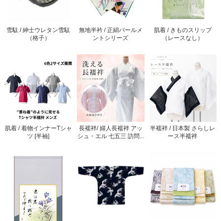
雪駄 / 紳士ウレタン雪駄
無地半衿 / 正絹パールメ
肌着 / きものスリップ
（格子）
ントシリーズ
（レースなし）
肌着 / 着物インナーTシャ
長襦袢/ 婦人長襦袢 アッ
半襦袢 / 日本製 さらしレ
ツ [半袖]
シュ・エル 七五三 訪問...
ース半襦袢