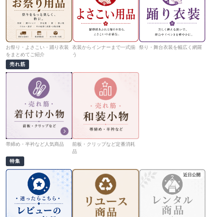
お祭り・よさこい・踊り衣装
衣装からインナーまで一式揃
祭り・舞台衣装を幅広く網羅
をまとめてご紹介
う
売れ筋
帯締め・半衿など人気商品
前板・クリップなど定番消耗
品
特集
近日公開