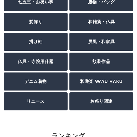
七五三・お祝い事
履物・バッグ
髪飾り
和雑貨・仏具
掛け軸
屏風・和家具
仏具・寺院用什器
額装作品
デニム着物
和遊楽 WAYU-RAKU
リユース
お祭り関連
ランキング