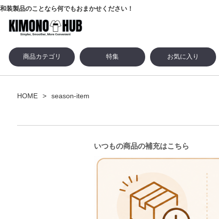
和装製品のことなら何でもおまかせください！
商品カテゴリ
特集
お気に入り
HOME
season-item
いつもの商品の補充はこちら