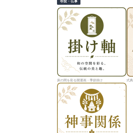
寺院・仏事
床の間を彩る開運画・季節掛け
式典