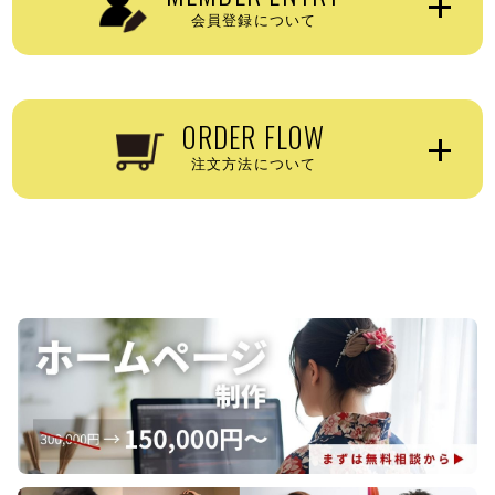
会員登録について
会員登録(無料)
ORDER FLOW
01
新規会員登録
注文方法について
上部メニューの「
新規お取引
」から会員登録を行ってください。
ご登録完了後、利用審査があるため弊社からの連絡をお待ちくださ
い。
※審査には1週間程度お時間をいただきます。
商品ページで購入
オーダーシートで購入
02
審査完了のご案内