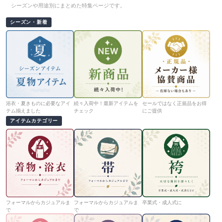
シーズンや用途別にまとめた特集ページです。
シーズン・新着
浴衣・夏きものに必要なアイ
続々入荷中！最新アイテムを
セールではなく正規品をお得
テム揃えました
チェック
にご提供
アイテムカテゴリー
フォーマルからカジュアルま
フォーマルからカジュアルま
卒業式・成人式に
で
で