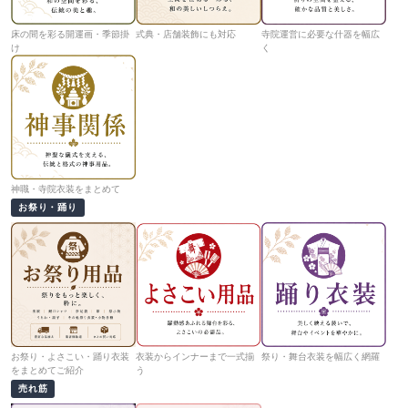
床の間を彩る開運画・季節掛
式典・店舗装飾にも対応
寺院運営に必要な什器を幅広
け
く
神職・寺院衣装をまとめて
お祭り・踊り
お祭り・よさこい・踊り衣装
衣装からインナーまで一式揃
祭り・舞台衣装を幅広く網羅
をまとめてご紹介
う
売れ筋