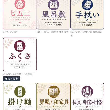
お祝いの日に
包む・贈る、和のエコクロス
軽くて贈りやすい和雑貨の定
番
冠婚葬祭のお祝い・香典に
寺院・仏事