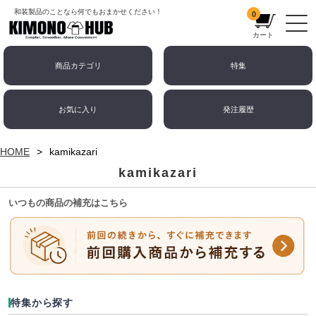
和装製品のことなら何でもおまかせください！
0
カート
商品カテゴリ
特集
お気に入り
発注履歴
HOME
kamikazari
kamikazari
いつもの商品の補充はこちら
特集から探す