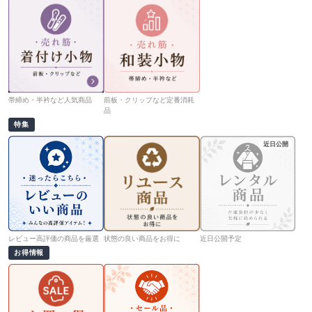
帯締め・半衿など人気商品
前板・クリップなど定番消耗
品
特集
近日公開
レビュー高評価の商品を厳選
状態の良い商品をお得に
近日公開予定
お得情報