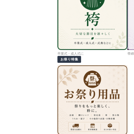
卒業式・成人式に
帯締
お祭り特集