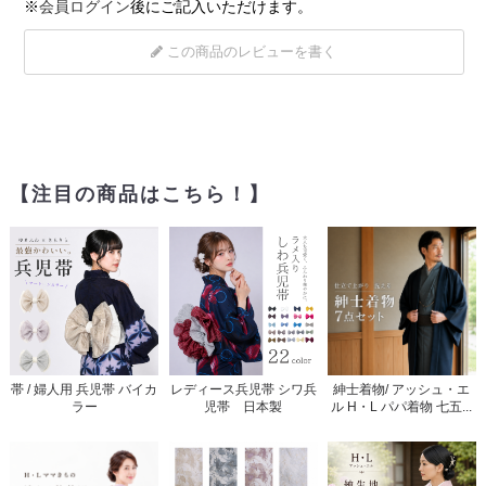
※
会員ログイン
後にご記入いただけます。
この商品のレビューを書く
【注目の商品はこちら！】
帯 / 婦人用 兵児帯 バイカ
レディース兵児帯 シワ兵
紳士着物/ アッシュ・エ
ラー
児帯 日本製
ル H・L パパ着物 七五...