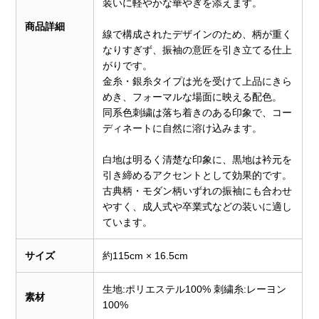
装いに軽やかな華やぎを添えます。
商品詳細
線で構成されたデザインのため、柄が重く
なりすぎず、振袖の意匠を引き立てる仕上
がりです。
金糸・銀糸タイプは光を受けて上品にきら
めき、フォーマルな場面に映える配色。
同系色刺繍は落ち着きのある印象で、コー
ディネートに自然に溶け込みます。
白地は明るく清楚な印象に、黒地は衿元を
引き締めるアクセントとして効果的です。
古典柄・モダン柄いずれの振袖にも合わせ
やすく、成人式や卒業式などの装いに適し
ています。
サイズ
約115cm × 16.5cm
生地:ポリエステル100% 刺繍糸:レーヨン
素材
100%