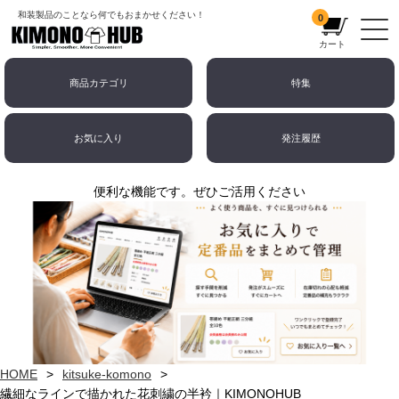
和装製品のことなら何でもおまかせください！
0
カート
商品カテゴリ
特集
お気に入り
発注履歴
便利な機能です。ぜひご活用ください
HOME
kitsuke-komono
繊細なラインで描かれた花刺繍の半衿｜KIMONOHUB