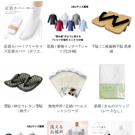
足袋カバー / フリーサイ
肌着 / 着物インナーTシャ
下駄 / 二枚歯桐下駄 黒鼻
ズ足袋カバー（ポリエ...
ツ [七分袖]
緒
雪駄 / 紳士ウレタン雪駄
無地半衿 / 正絹パールメ
肌着 / きものスリップ
（格子）
ントシリーズ
（レースなし）