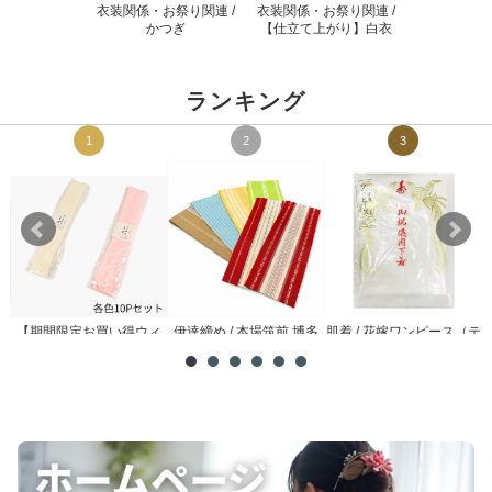
衣装関係・お祭り関連 /
衣装関係・お祭り関連 /
かつぎ
【仕立て上がり】白衣
ランキング
1
2
3
【期間限定お買い得ウィ
伊達締め / 本場筑前 博多
肌着 / 花嫁ワンピース（テ
メ
ーク】腰紐 / 理由あり ...
織
トロン）