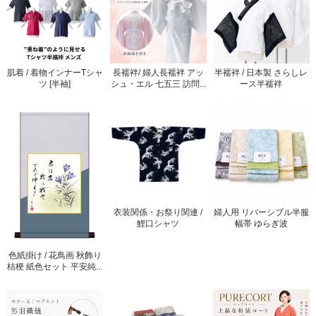
肌着 / 着物インナーTシャ
長襦袢/ 婦人長襦袢 アッ
半襦袢 / 日本製 さらしレ
ツ [半袖]
シュ・エル 七五三 訪問...
ース半襦袢
衣装関係・お祭り関連 /
婦人用 リバーシブル半服
鯉口シャツ
幅帯 ゆらぎ波
色紙掛け / 花鳥画 秋飾り
桔梗 紙色セット 平安純...