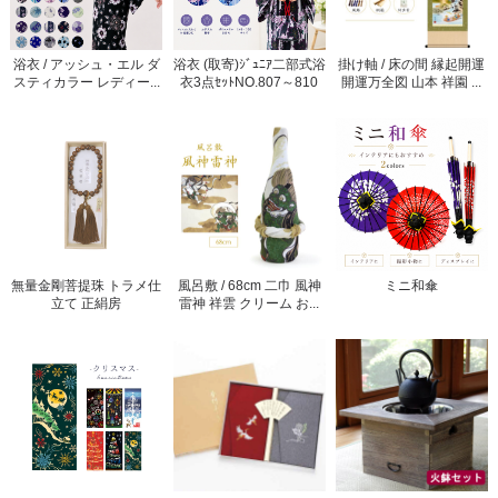
浴衣 / アッシュ・エル ダ
浴衣 (取寄)ｼﾞｭﾆｱ二部式浴
掛け軸 / 床の間 縁起開運
スティカラー レディー...
衣3点ｾｯﾄNO.807～810
開運万全図 山本 祥園 ...
無量金剛菩提珠 トラメ仕
風呂敷 / 68cm 二巾 風神
ミニ和傘
立て 正絹房
雷神 祥雲 クリーム お...