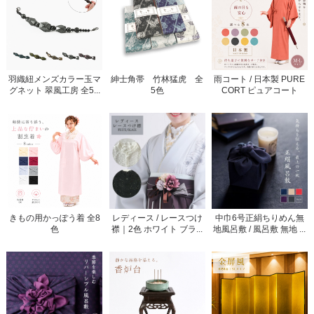
羽織紐メンズカラー玉マ
紳士角帯 竹林猛虎 全
雨コート / 日本製 PURE
グネット 翠風工房 全5...
5色
CORT ピュアコート
きもの用かっぽう着 全8
レディース / レースつけ
中巾6号正絹ちりめん無
色
襟｜2色 ホワイト ブラ...
地風呂敷 / 風呂敷 無地 ...