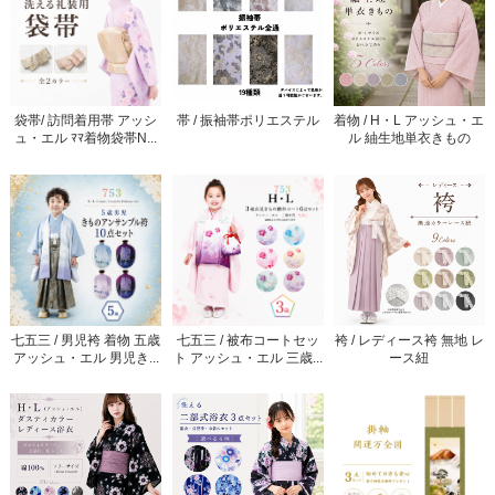
袋帯/ 訪問着用帯 アッシ
帯 / 振袖帯ポリエステル
着物 / H・L アッシュ・エ
ュ・エル ﾏﾏ着物袋帯N...
ル 紬生地単衣きもの
七五三 / 男児袴 着物 五歳
七五三 / 被布コートセッ
袴 / レディース袴 無地 レ
アッシュ・エル 男児き...
ト アッシュ・エル 三歳...
ース紐