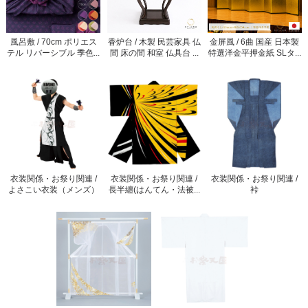
風呂敷 / 70cm ポリエス
香炉台 / 木製 民芸家具 仏
金屏風 / 6曲 国産 日本製
テル リバーシブル 季色...
間 床の間 和室 仏具台 ...
特選洋金平押金紙 SLタ...
衣装関係・お祭り関連 /
衣装関係・お祭り関連 /
衣装関係・お祭り関連 /
よさこい衣装（メンズ）
長半纏(はんてん・法被...
裃