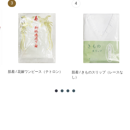
3
4
肌着 / 花嫁ワンピース（テトロン）
肌着 / きものスリップ（レースな
し）