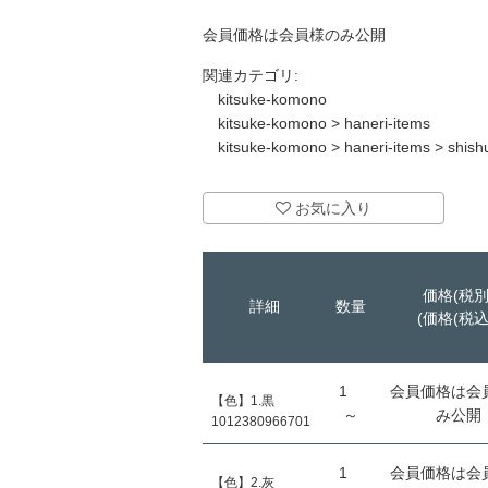
会員価格は会員様のみ公開
関連カテゴリ:
kitsuke-komono
kitsuke-komono
>
haneri-items
kitsuke-komono
>
haneri-items
>
shish
お気に入り
価格(税別
詳細
数量
(価格(税込
1
会員価格は会
【色】1.黒
～
み公開
1012380966701
1
会員価格は会
【色】2.灰