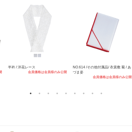
半衿 / 洋花レース
NO.614 /その他付属品/ 衣裳敷 菊 / あ
開
会員価格は会員様のみ公開
づま姿
会員価格は会員様のみ公開