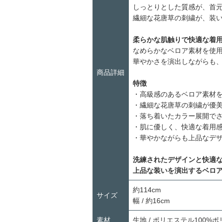
しっとりとした質感が、首
繊細な花唐草の刺繍が、装
柔らかな肌触りで快適な着
なめらかなベロア素材を使
華やかさを演出しながらも
商品詳細
特徴
・高級感のあるベロア素材
・繊細な花唐草の刺繍が優
・落ち着いたカラー展開で
・肌に優しく、快適な着用
・華やかながらも上品なデ
洗練されたデザインと快適
上品な装いを演出するベロ
約114cm
サイズ
幅 / 約16cm
素材
生地 / ポリエステル100%ポ