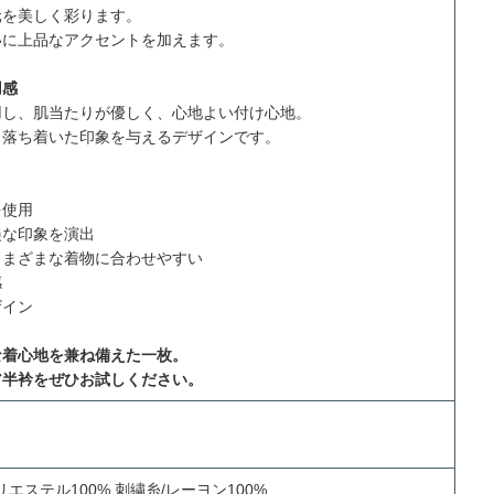
元を美しく彩ります。
いに上品なアクセントを加えます。
用感
用し、肌当たりが優しく、心地よい付け心地。
、落ち着いた印象を与えるデザインです。
を使用
美な印象を演出
さまざまな着物に合わせやすい
感
ザイン
な着心地を兼ね備えた一枚。
ア半衿をぜひお試しください。
リエステル100% 刺繍糸/レーヨン100%