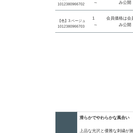
～
み公開
1012380966702
1
会員価格は会
【色】3.ベージュ
～
み公開
1012380966703
滑らかでやわらかな風合い
上品な光沢と優雅な刺繍が