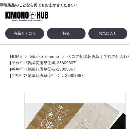
和装製品のことなら何でもおまかせください！
商品カテゴリ
特集
お気に入り
HOME
kitsuke-komono
ベロア刺繍花唐草｜半衿の仕入れなら
[半衿ﾍﾞﾛｱ刺繍花唐草①黒-23809667]
[半衿ﾍﾞﾛｱ刺繍花唐草②灰-23809667]
[半衿ﾍﾞﾛｱ刺繍花唐草③ﾍﾞｰｼﾞｭ-23809667]