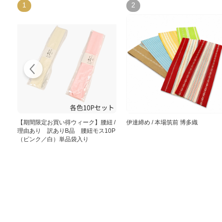
1
2
【期間限定お買い得ウィーク】腰紐 /
伊達締め / 本場筑前 博多織
理由あり 訳ありB品 腰紐モス10P
（ピンク／白）単品袋入り