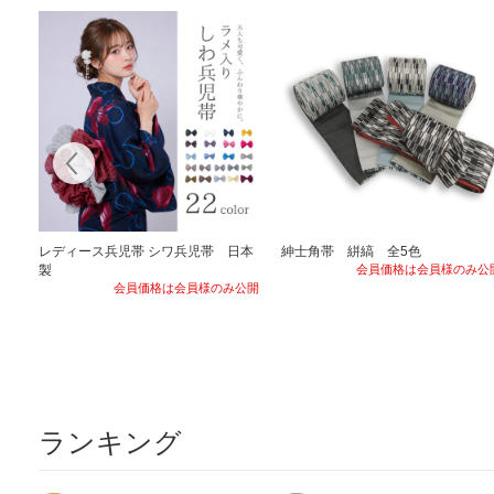
レディース兵児帯 シワ兵児帯 日本
紳士角帯 絣縞 全5色
製
会員価格は会員様のみ公
会員価格は会員様のみ公開
ランキング