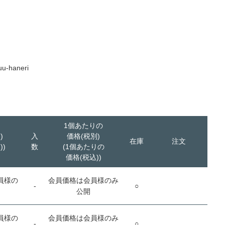
uu-haneri
1個あたりの
)
入
価格(税別)
在庫
注文
))
数
(1個あたりの
価格(税込))
員様の
会員価格は会員様のみ
-
○
公開
員様の
会員価格は会員様のみ
-
○