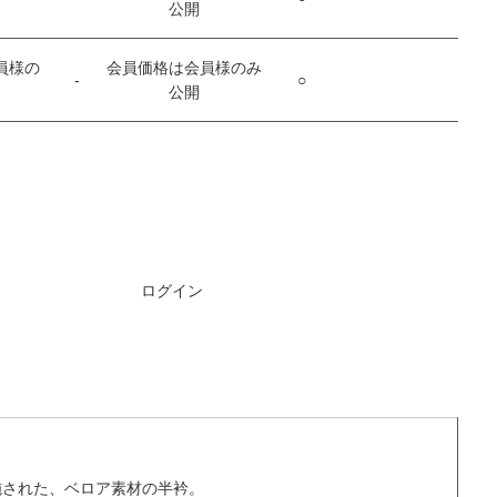
公開
員様の
会員価格は会員様のみ
-
○
公開
ご注文には
ログイン
が必要です
施された、ベロア素材の半衿。