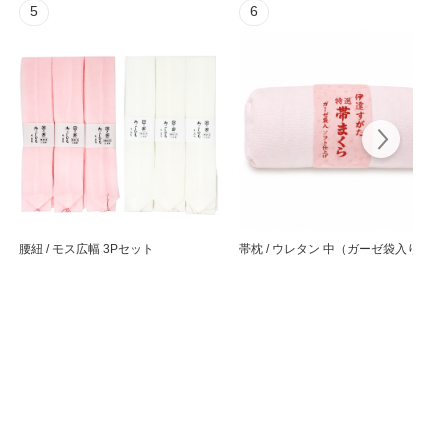
5
6
腰紐 / モス広幅 3Pセット
帯枕 / ウレタン 中（ガーゼ袋入り）