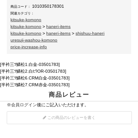
1010350178301
商品コード：
関連カテゴリ：
kitsuke-komono
kitsuke-komono
>
haneri-items
kitsuke-komono
>
haneri-items
>
shishuu-haneri
uresuji-washou-komono
price-increase-info
[半衿三ﾂ鱗松1.白金-03501783]
[半衿三ﾂ鱗松2.白ﾋﾜOR-03501783]
[半衿三ﾂ鱗松6.CRM白金-03501783]
[半衿三ﾂ鱗松7.CRM赤金-03501783]
商品レビュー
※
会員ログイン
後にご記入いただけます。
この商品のレビューを書く