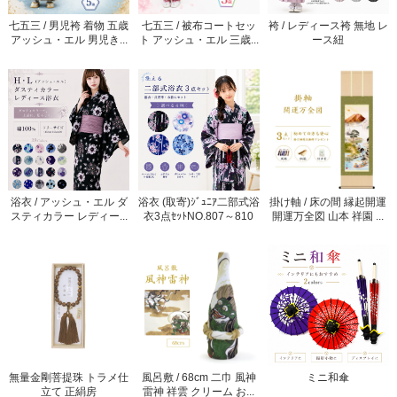
七五三 / 男児袴 着物 五歳
七五三 / 被布コートセッ
袴 / レディース袴 無地 レ
アッシュ・エル 男児き...
ト アッシュ・エル 三歳...
ース紐
浴衣 / アッシュ・エル ダ
浴衣 (取寄)ｼﾞｭﾆｱ二部式浴
掛け軸 / 床の間 縁起開運
スティカラー レディー...
衣3点ｾｯﾄNO.807～810
開運万全図 山本 祥園 ...
無量金剛菩提珠 トラメ仕
風呂敷 / 68cm 二巾 風神
ミニ和傘
立て 正絹房
雷神 祥雲 クリーム お...