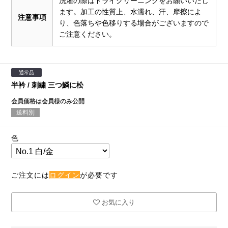
洗濯の際はドライクリーニングをお願いいたし
ます。加工の性質上、水濡れ、汗、摩擦によ
注意事項
り、色落ちや色移りする場合がございますので
ご注意ください。
通常品
半衿 / 刺繍 三つ鱗に松
会員価格は会員様のみ公開
送料別
色
ご注文には
ログイン
が必要です
お気に入り