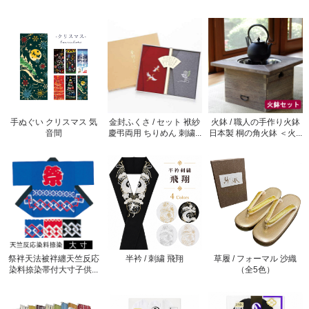
手ぬぐい クリスマス 気
金封ふくさ / セット 袱紗
火鉢 / 職人の手作り火鉢
音間
慶弔両用 ちりめん 刺繍...
日本製 桐の角火鉢 ＜火...
祭袢天法被袢纏天竺反応
半衿 / 刺繍 飛翔
草履 / フォーマル 沙織
染料捺染帯付大寸子供...
（全5色）