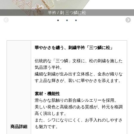
半衿 / 刺 三つ鱗に松
華やかさを纏う、刺繍半衿「三つ鱗に松」
伝統的な「三つ鱗」文様に、松の刺繍を施した
気品漂う半衿。
繊細な刺繍が生み出す立体感と、金糸が織りな
す上品な輝きが、装いに華やかさを添えます。
素材・機能性
滑らかな肌触りの新合繊シルエリーを採用。
美しい発色と高級感のある質感が、衿元を格調
高く演出します。
また、シワになりにくく、お手入れのしやすさ
商品詳細
も魅力です。