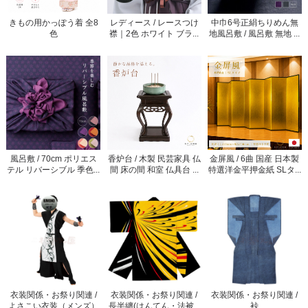
きもの用かっぽう着 全8
レディース / レースつけ
中巾6号正絹ちりめん無
色
襟｜2色 ホワイト ブラ...
地風呂敷 / 風呂敷 無地 ...
風呂敷 / 70cm ポリエス
香炉台 / 木製 民芸家具 仏
金屏風 / 6曲 国産 日本製
テル リバーシブル 季色...
間 床の間 和室 仏具台 ...
特選洋金平押金紙 SLタ...
衣装関係・お祭り関連 /
衣装関係・お祭り関連 /
衣装関係・お祭り関連 /
よさこい衣装（メンズ）
長半纏(はんてん・法被...
裃