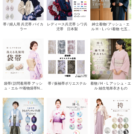
帯 / 婦人用 兵児帯 バイカ
レディース兵児帯 シワ兵
紳士着物/ アッシュ・エ
ラー
児帯 日本製
ル H・L パパ着物 七五...
袋帯/ 訪問着用帯 アッシ
帯 / 振袖帯ポリエステル
着物 / H・L アッシュ・エ
ュ・エル ﾏﾏ着物袋帯N...
ル 紬生地単衣きもの