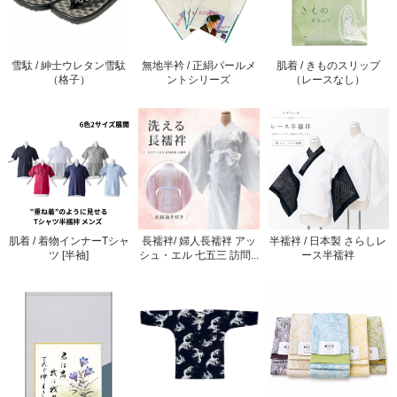
雪駄 / 紳士ウレタン雪駄
無地半衿 / 正絹パールメ
肌着 / きものスリップ
（格子）
ントシリーズ
（レースなし）
肌着 / 着物インナーTシャ
長襦袢/ 婦人長襦袢 アッ
半襦袢 / 日本製 さらしレ
ツ [半袖]
シュ・エル 七五三 訪問...
ース半襦袢