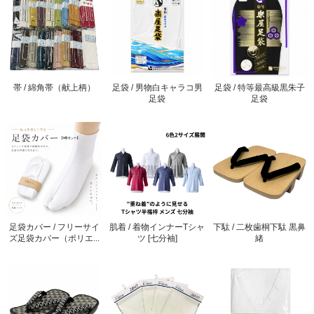
帯 / 綿角帯（献上柄）
足袋 / 男物白キャラコ男
足袋 / 特等最高級黒朱子
足袋
足袋
足袋カバー / フリーサイ
肌着 / 着物インナーTシャ
下駄 / 二枚歯桐下駄 黒鼻
ズ足袋カバー（ポリエ...
ツ [七分袖]
緒