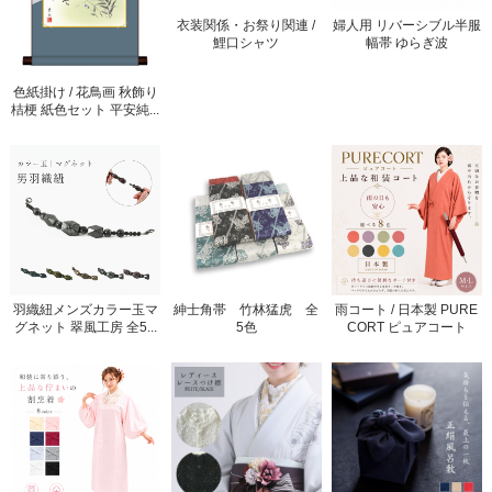
衣装関係・お祭り関連 /
婦人用 リバーシブル半服
鯉口シャツ
幅帯 ゆらぎ波
色紙掛け / 花鳥画 秋飾り
桔梗 紙色セット 平安純...
羽織紐メンズカラー玉マ
紳士角帯 竹林猛虎 全
雨コート / 日本製 PURE
グネット 翠風工房 全5...
5色
CORT ピュアコート