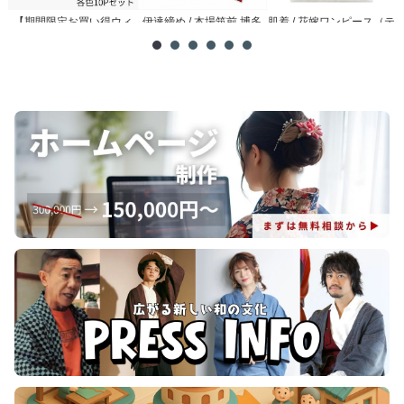
【期間限定お買い得ウィ
伊達締め / 本場筑前 博多
肌着 / 花嫁ワンピース（テ
メ
ーク】腰紐 / 理由あり ...
織
トロン）