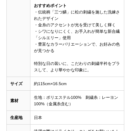
おすすめポイント
・伝統柄「三つ鱗」に松の刺繍を施した洗練さ
れたデザイン
・金糸のアクセントが光を受けて美しく輝く
・シワになりにくく、お手入れが簡単な新合繊
「シルエリー」使用
・豊富なカラーバリエーションで、お好みの色
が見つかる
特別な日の装いに、こだわりの刺繍半衿をプラ
スして、より華やかな印象に。
サイズ
約115cm×16.5cm
生地：ポリエステル100% 刺繍糸：レーヨン
素材
100%（金属糸含む）
生産地
日本