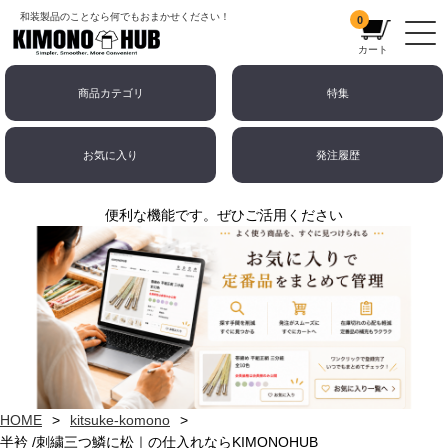
和装製品のことなら何でもおまかせください！
0
カート
商品カテゴリ
特集
お気に入り
発注履歴
便利な機能です。ぜひご活用ください
HOME
kitsuke-komono
半衿 /刺繍三つ鱗に松｜の仕入れならKIMONOHUB