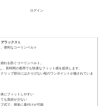
ご注文には
ログイン
が必要です
 デラックス L
る、便利なコーリンベルト
着崩れを防ぐコーリンベルト。
し、長時間の着用でも快適なフィット感を提供します。
、クリップ部分にはさりげない桜のワンポイントが施されていま
、体にフィットしやすい
しても負担が少ない
ップ式で、簡単に着付けが可能