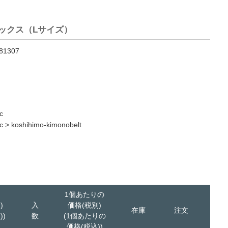
ラックス（Lサイズ）
81307
c
c
>
koshihimo-kimonobelt
1個あたりの
)
入
価格(税別)
在庫
注文
))
数
(1個あたりの
価格(税込))