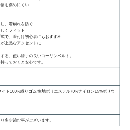
着物を傷めにくい
定し、着崩れを防ぐ
優しくフィット
プ式で、着付け初心者にもおすすめ
ンが上品なアクセントに
トする、使い勝手の良いコーリンベルト。
つ持っておくと安心です。
イト100%織りゴム/生地ポリエステル70%ナイロン15%ポリウ
より多少縮む事がございます。