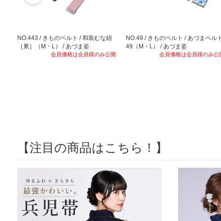
NO.443 / きものベルト / 和装むな紐
NO.49 / きものベルト / あづまベル
［累］（M・L） / あづま姿
49（M・L） / あづま姿
会員価格は会員様のみ公開
会員価格は会員様のみ公
【注目の商品はこちら！】