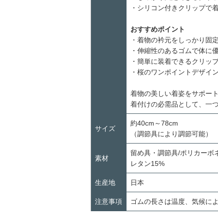
・シリコン付きクリップで
おすすめポイント
・着物の衿元をしっかり固
・伸縮性のあるゴムで体に
・簡単に装着できるクリッ
・桜のワンポイントデザイ
着物の美しい着姿をサポー
着付けの必需品として、一
約40cm～78cm
サイズ
（調節具により調節可能）
留め具・調節具/ポリカーボネ
素材
レタン15%
生産地
日本
注意事項
ゴムの長さは温度、気候に