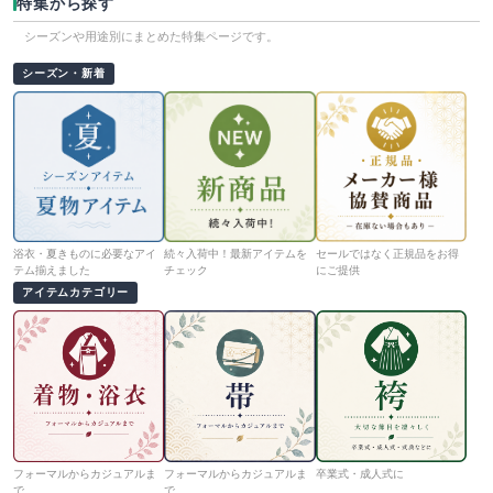
特集から探す
シーズンや用途別にまとめた特集ページです。
シーズン・新着
浴衣・夏きものに必要なアイ
続々入荷中！最新アイテムを
セールではなく正規品をお得
テム揃えました
チェック
にご提供
アイテムカテゴリー
フォーマルからカジュアルま
フォーマルからカジュアルま
卒業式・成人式に
で
で