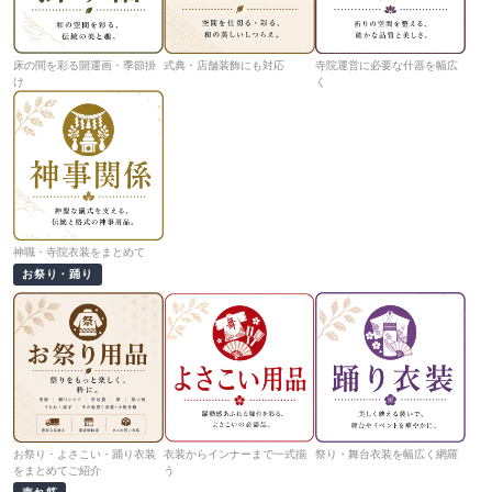
床の間を彩る開運画・季節掛
式典・店舗装飾にも対応
寺院運営に必要な什器を幅広
け
く
神職・寺院衣装をまとめて
お祭り・踊り
お祭り・よさこい・踊り衣装
衣装からインナーまで一式揃
祭り・舞台衣装を幅広く網羅
をまとめてご紹介
う