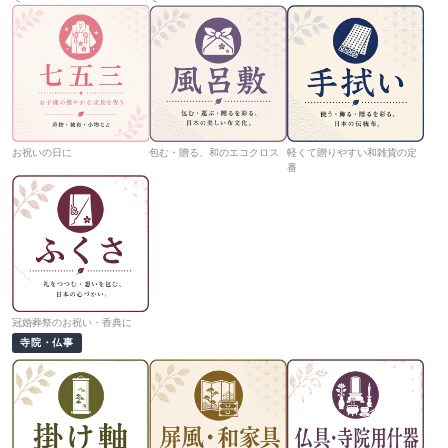
お祝いの日に
包む・贈る、和のエコクロス
軽くて贈りやすい和雑貨の定
番
冠婚葬祭のお祝い・香典に
寺院・仏事