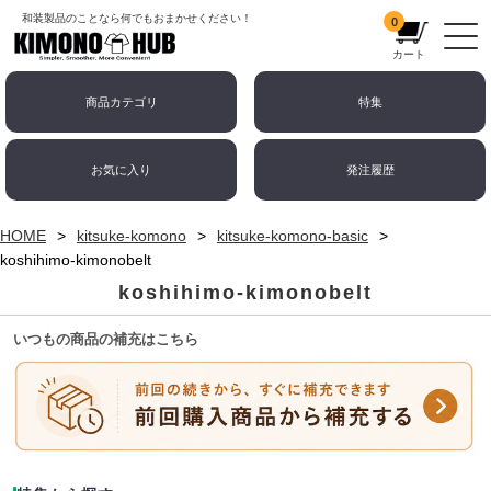
和装製品のことなら何でもおまかせください！
0
カート
商品カテゴリ
特集
お気に入り
発注履歴
HOME
kitsuke-komono
kitsuke-komono-basic
koshihimo-kimonobelt
koshihimo-kimonobelt
いつもの商品の補充はこちら