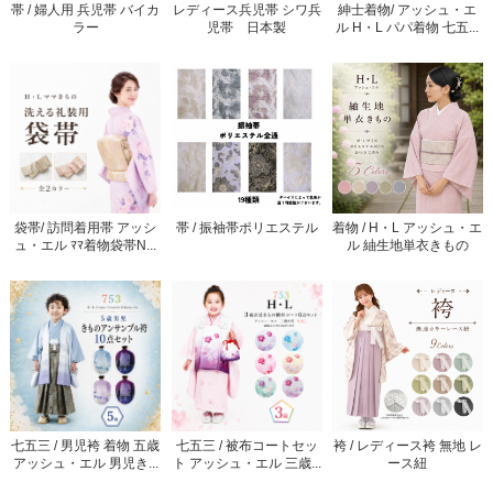
帯 / 婦人用 兵児帯 バイカ
レディース兵児帯 シワ兵
紳士着物/ アッシュ・エ
ラー
児帯 日本製
ル H・L パパ着物 七五...
袋帯/ 訪問着用帯 アッシ
帯 / 振袖帯ポリエステル
着物 / H・L アッシュ・エ
ュ・エル ﾏﾏ着物袋帯N...
ル 紬生地単衣きもの
七五三 / 男児袴 着物 五歳
七五三 / 被布コートセッ
袴 / レディース袴 無地 レ
アッシュ・エル 男児き...
ト アッシュ・エル 三歳...
ース紐