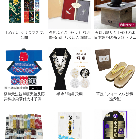
手ぬぐい クリスマス 気
金封ふくさ / セット 袱紗
火鉢 / 職人の手作り火鉢
音間
慶弔両用 ちりめん 刺繍...
日本製 桐の角火鉢 ＜火...
祭袢天法被袢纏天竺反応
半衿 / 刺繍 飛翔
草履 / フォーマル 沙織
染料捺染帯付大寸子供...
（全5色）