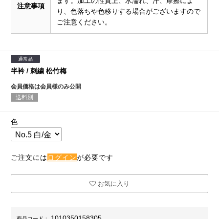
ます。加工の性質上、水濡れ、汗、摩擦によ
注意事項
り、色落ちや色移りする場合がございますので
ご注意ください。
通常品
半衿 / 刺繍 松竹梅
会員価格は会員様のみ公開
送料別
色
ご注文には
ログイン
が必要です
お気に入り
1010350158305
商品コード：