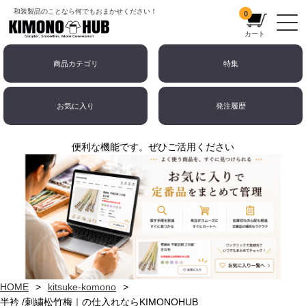
和装製品のことなら何でもおまかせください！
0
カート
商品カテゴリ
特集
お気に入り
発注履歴
便利な機能です。ぜひご活用ください
HOME
kitsuke-komono
半衿 /刺繍松竹梅｜の仕入れならKIMONOHUB