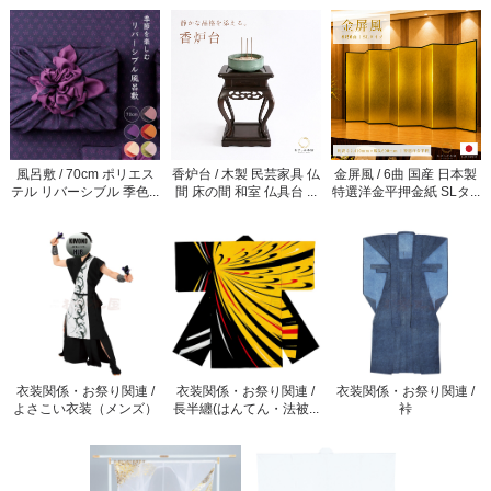
風呂敷 / 70cm ポリエス
香炉台 / 木製 民芸家具 仏
金屏風 / 6曲 国産 日本製
テル リバーシブル 季色...
間 床の間 和室 仏具台 ...
特選洋金平押金紙 SLタ...
衣装関係・お祭り関連 /
衣装関係・お祭り関連 /
衣装関係・お祭り関連 /
よさこい衣装（メンズ）
長半纏(はんてん・法被...
裃