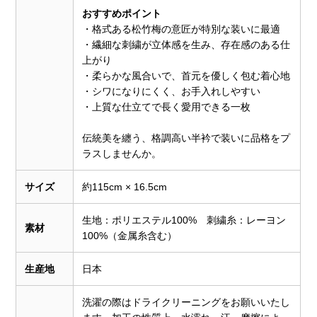
おすすめポイント
・格式ある松竹梅の意匠が特別な装いに最適
・繊細な刺繍が立体感を生み、存在感のある仕
上がり
・柔らかな風合いで、首元を優しく包む着心地
・シワになりにくく、お手入れしやすい
・上質な仕立てで長く愛用できる一枚
伝統美を纏う、格調高い半衿で装いに品格をプ
ラスしませんか。
サイズ
約115cm × 16.5cm
生地：ポリエステル100% 刺繍糸：レーヨン
素材
100%（金属糸含む）
生産地
日本
洗濯の際はドライクリーニングをお願いいたし