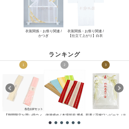
衣装関係・お祭り関連 /
衣装関係・お祭り関連 /
かつぎ
【仕立て上がり】白衣
ランキング
1
2
3
【期間限定お買い得ウィ
伊達締め / 本場筑前 博多
肌着 / 花嫁ワンピース（テ
メ
ーク】腰紐 / 理由あり ...
織
トロン）