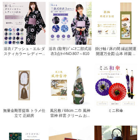
浴衣 / アッシュ・エル ダ
浴衣 (取寄)ｼﾞｭﾆｱ二部式浴
掛け軸 / 床の間 縁起開運
スティカラー レディー...
衣3点ｾｯﾄNO.807～810
開運万全図 山本 祥園 ...
無量金剛菩提珠 トラメ仕
風呂敷 / 68cm 二巾 風神
ミニ和傘
立て 正絹房
雷神 祥雲 クリーム お...