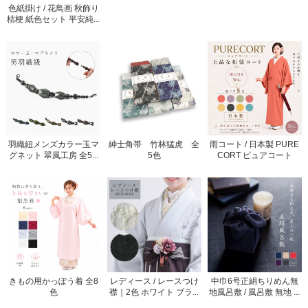
色紙掛け / 花鳥画 秋飾り
桔梗 紙色セット 平安純...
羽織紐メンズカラー玉マ
紳士角帯 竹林猛虎 全
雨コート / 日本製 PURE
グネット 翠風工房 全5...
5色
CORT ピュアコート
きもの用かっぽう着 全8
レディース / レースつけ
中巾6号正絹ちりめん無
色
襟｜2色 ホワイト ブラ...
地風呂敷 / 風呂敷 無地 ...