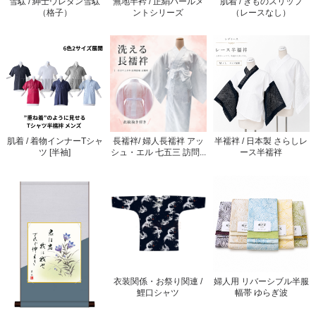
雪駄 / 紳士ウレタン雪駄
無地半衿 / 正絹パールメ
肌着 / きものスリップ
（格子）
ントシリーズ
（レースなし）
肌着 / 着物インナーTシャ
長襦袢/ 婦人長襦袢 アッ
半襦袢 / 日本製 さらしレ
ツ [半袖]
シュ・エル 七五三 訪問...
ース半襦袢
衣装関係・お祭り関連 /
婦人用 リバーシブル半服
鯉口シャツ
幅帯 ゆらぎ波