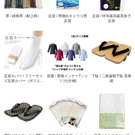
帯 / 綿角帯（献上柄）
足袋 / 男物白キャラコ男
足袋 / 特等最高級黒朱子
足袋
足袋
足袋カバー / フリーサイ
肌着 / 着物インナーTシャ
下駄 / 二枚歯桐下駄 黒鼻
ズ足袋カバー（ポリエ...
ツ [七分袖]
緒