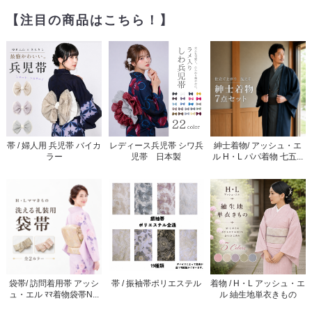
【注目の商品はこちら！】
帯 / 婦人用 兵児帯 バイカ
レディース兵児帯 シワ兵
紳士着物/ アッシュ・エ
ラー
児帯 日本製
ル H・L パパ着物 七五...
袋帯/ 訪問着用帯 アッシ
帯 / 振袖帯ポリエステル
着物 / H・L アッシュ・エ
ュ・エル ﾏﾏ着物袋帯N...
ル 紬生地単衣きもの