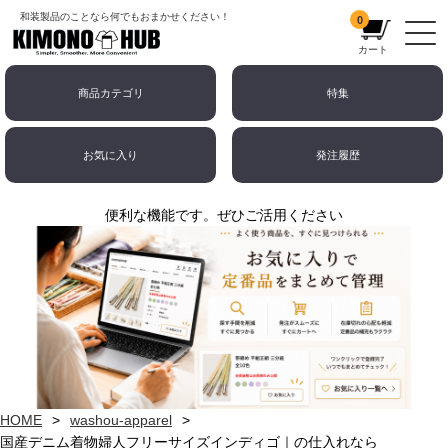
和装製品のことなら何でもおまかせください！
0
カート
商品カテゴリ
特集
お気に入り
発注履歴
便利な機能です。ぜひご活用ください
HOME
washou-apparel
国産デニム着物婦人フリーサイズインディゴ｜の仕入れなら