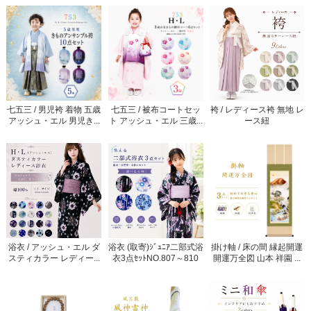
七五三 / 男児袴 着物 五歳
七五三 / 被布コートセッ
袴 / レディース袴 無地 レ
アッシュ・エル 男児き...
ト アッシュ・エル 三歳...
ース紐
浴衣 / アッシュ・エル ダ
浴衣 (取寄)ｼﾞｭﾆｱ二部式浴
掛け軸 / 床の間 縁起開運
スティカラー レディー...
衣3点ｾｯﾄNO.807～810
開運万全図 山本 祥園 ...