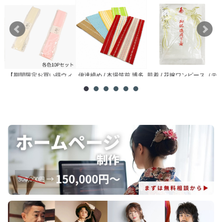
【期間限定お買い得ウィ
伊達締め / 本場筑前 博多
肌着 / 花嫁ワンピース（テ
メ
ーク】腰紐 / 理由あり ...
織
トロン）