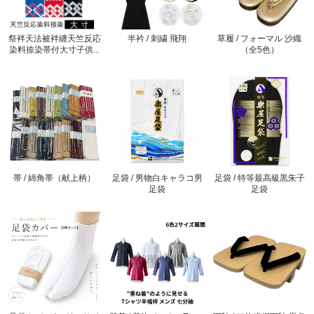
祭袢天法被袢纏天竺反応
半衿 / 刺繍 飛翔
草履 / フォーマル 沙織
染料捺染帯付大寸子供...
（全5色）
帯 / 綿角帯（献上柄）
足袋 / 男物白キャラコ男
足袋 / 特等最高級黒朱子
足袋
足袋