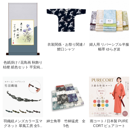
衣装関係・お祭り関連 /
婦人用 リバーシブル半服
鯉口シャツ
幅帯 ゆらぎ波
色紙掛け / 花鳥画 秋飾り
桔梗 紙色セット 平安純...
羽織紐メンズカラー玉マ
紳士角帯 竹林猛虎 全
雨コート / 日本製 PURE
グネット 翠風工房 全5...
5色
CORT ピュアコート