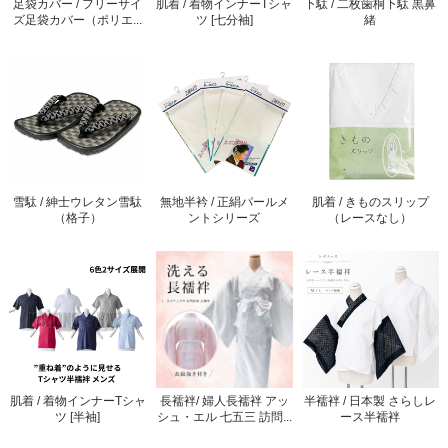
足袋カバー / フリーサイ
肌着 / 着物インナーTシャ
下駄 / 二枚歯桐下駄 黒鼻
ズ足袋カバー（ポリエ...
ツ [七分袖]
緒
雪駄 / 紳士ウレタン雪駄
無地半衿 / 正絹パールメ
肌着 / きものスリップ
（格子）
ントシリーズ
（レースなし）
肌着 / 着物インナーTシャ
長襦袢/ 婦人長襦袢 アッ
半襦袢 / 日本製 さらしレ
ツ [半袖]
シュ・エル 七五三 訪問...
ース半襦袢