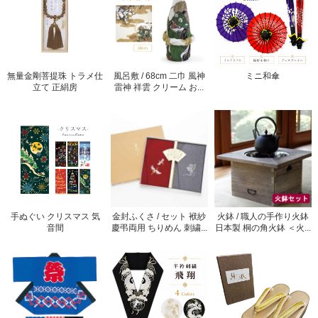
無量金剛菩提珠 トラメ仕
風呂敷 / 68cm 二巾 風神
ミニ和傘
立て 正絹房
雷神 祥雲 クリーム お...
手ぬぐい クリスマス 気
金封ふくさ / セット 袱紗
火鉢 / 職人の手作り火鉢
音間
慶弔両用 ちりめん 刺繍...
日本製 桐の角火鉢 ＜火...