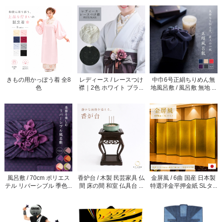
きもの用かっぽう着 全8
レディース / レースつけ
中巾6号正絹ちりめん無
色
襟｜2色 ホワイト ブラ...
地風呂敷 / 風呂敷 無地 ...
風呂敷 / 70cm ポリエス
香炉台 / 木製 民芸家具 仏
金屏風 / 6曲 国産 日本製
テル リバーシブル 季色...
間 床の間 和室 仏具台 ...
特選洋金平押金紙 SLタ...