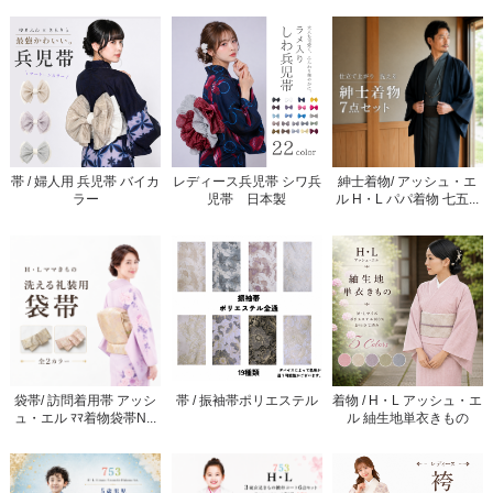
帯 / 婦人用 兵児帯 バイカ
レディース兵児帯 シワ兵
紳士着物/ アッシュ・エ
ラー
児帯 日本製
ル H・L パパ着物 七五...
袋帯/ 訪問着用帯 アッシ
帯 / 振袖帯ポリエステル
着物 / H・L アッシュ・エ
ュ・エル ﾏﾏ着物袋帯N...
ル 紬生地単衣きもの