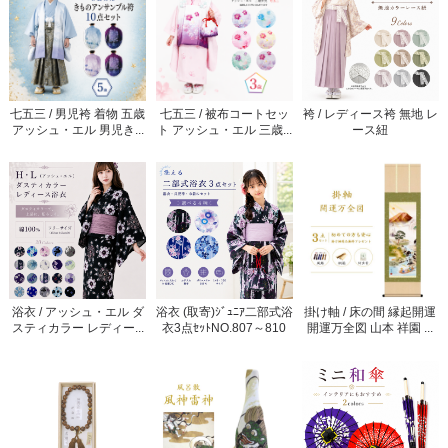
七五三 / 男児袴 着物 五歳
七五三 / 被布コートセッ
袴 / レディース袴 無地 レ
アッシュ・エル 男児き...
ト アッシュ・エル 三歳...
ース紐
浴衣 / アッシュ・エル ダ
浴衣 (取寄)ｼﾞｭﾆｱ二部式浴
掛け軸 / 床の間 縁起開運
スティカラー レディー...
衣3点ｾｯﾄNO.807～810
開運万全図 山本 祥園 ...