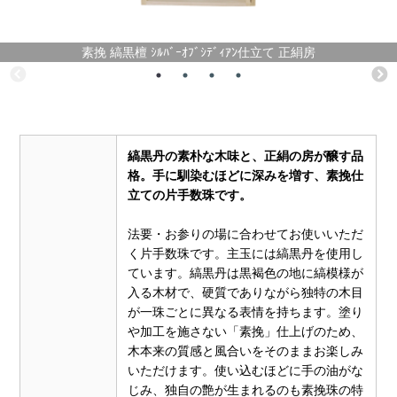
素挽 縞黒檀 ｼﾙﾊﾞｰｵﾌﾞｼﾃﾞｨｱﾝ仕立て 正絹房
縞黒丹の素朴な木味と、正絹の房が醸す品
格。手に馴染むほどに深みを増す、素挽仕
立ての片手数珠です。
法要・お参りの場に合わせてお使いいただ
く片手数珠です。主玉には縞黒丹を使用し
ています。縞黒丹は黒褐色の地に縞模様が
入る木材で、硬質でありながら独特の木目
が一珠ごとに異なる表情を持ちます。塗り
や加工を施さない「素挽」仕上げのため、
木本来の質感と風合いをそのままお楽しみ
いただけます。使い込むほどに手の油がな
じみ、独自の艶が生まれるのも素挽珠の特