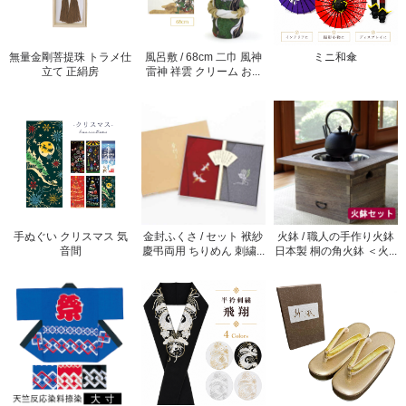
無量金剛菩提珠 トラメ仕
風呂敷 / 68cm 二巾 風神
ミニ和傘
立て 正絹房
雷神 祥雲 クリーム お...
手ぬぐい クリスマス 気
金封ふくさ / セット 袱紗
火鉢 / 職人の手作り火鉢
音間
慶弔両用 ちりめん 刺繍...
日本製 桐の角火鉢 ＜火...