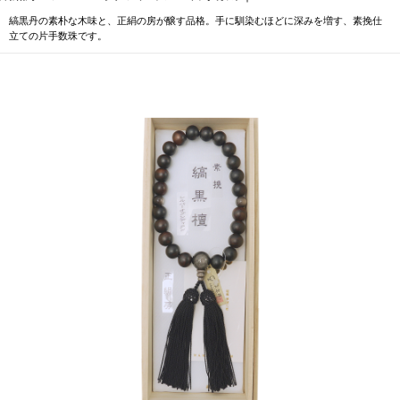
縞黒丹の素朴な木味と、正絹の房が醸す品格。手に馴染むほどに深みを増す、素挽仕
立ての片手数珠です。