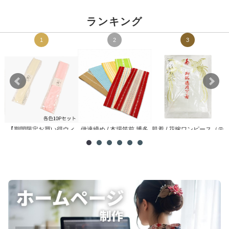
ランキング
1
2
3
【期間限定お買い得ウィ
伊達締め / 本場筑前 博多
肌着 / 花嫁ワンピース（テ
メ
ーク】腰紐 / 理由あり ...
織
トロン）