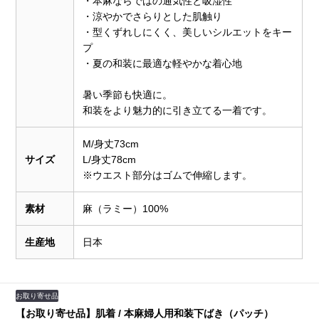
・本麻ならではの通気性と吸湿性
・涼やかでさらりとした肌触り
・型くずれしにくく、美しいシルエットをキー
プ
・夏の和装に最適な軽やかな着心地
暑い季節も快適に。
和装をより魅力的に引き立てる一着です。
M/身丈73cm
サイズ
L/身丈78cm
※ウエスト部分はゴムで伸縮します。
素材
麻（ラミー）100%
生産地
日本
お取り寄せ品
【お取り寄せ品】肌着 / 本麻婦人用和装下ばき（パッチ）