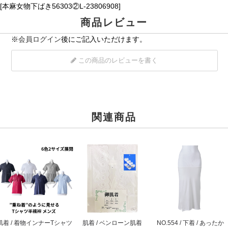
[本麻女物下ばき56303②L-23806908]
商品レビュー
※
会員ログイン
後にご記入いただけます。
この商品のレビューを書く
関連商品
肌着 / 着物インナーTシャツ
肌着 / ベンローン肌着
NO.554 / 下着 / あったか