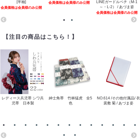
[半袖]
LINEガードルペチ（M-1
会員価格は会員様のみ公開
～・L-2） / あづま姿
会員価格は会員様のみ公開
会員価格は会員様のみ公開
【注目の商品はこちら！】
レディース兵児帯 シワ兵
紳士角帯 竹林猛虎 全5
NO.614 /その他付属品/ 衣
児帯 日本製
色
裳敷 菊 / あづま姿