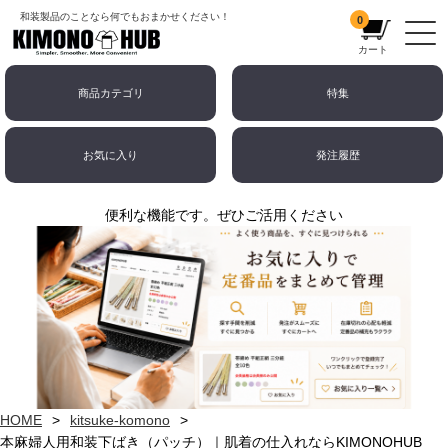
和装製品のことなら何でもおまかせください！
0
カート
商品カテゴリ
特集
お気に入り
発注履歴
便利な機能です。ぜひご活用ください
HOME
kitsuke-komono
本麻婦人用和装下ばき（パッチ）｜肌着の仕入れならKIMONOHUB