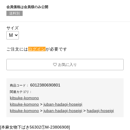
会員価格は会員様のみ公開
送料別
サイズ
ご注文には
ログイン
が必要です
お気に入り
6012380690801
商品コード：
関連カテゴリ：
kitsuke-komono
kitsuke-komono
>
juban-hadagi-hoseigi
kitsuke-komono
>
juban-hadagi-hoseigi
>
hadagi-hoseigi
[本麻女物下ばき56302①M-23806908]