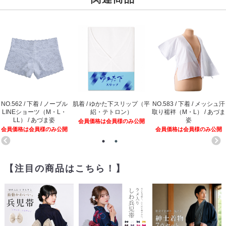
NO.562 / 下着 / ノーブル
肌着 / ゆかた下スリップ（平
NO.583 / 下着 / メッシュ汗
LINEショーツ（M・L・
絽・テトロン）
取り襦袢（M・L） / あづま
LL） / あづま姿
姿
会員価格は会員様のみ公開
会員価格は会員様のみ公開
会員価格は会員様のみ公開
【注目の商品はこちら！】