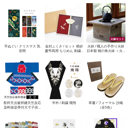
手ぬぐい クリスマス 気
金封ふくさ / セット 袱紗
火鉢 / 職人の手作り火鉢
音間
慶弔両用 ちりめん 刺繍...
日本製 桐の角火鉢 ＜火...
祭袢天法被袢纏天竺反応
半衿 / 刺繍 飛翔
草履 / フォーマル 沙織
染料捺染帯付大寸子供...
（全5色）