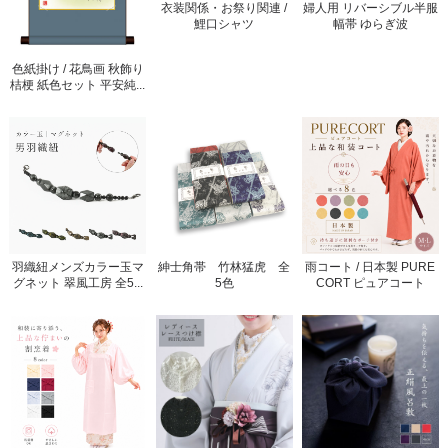
衣装関係・お祭り関連 /
婦人用 リバーシブル半服
鯉口シャツ
幅帯 ゆらぎ波
色紙掛け / 花鳥画 秋飾り
桔梗 紙色セット 平安純...
羽織紐メンズカラー玉マ
紳士角帯 竹林猛虎 全
雨コート / 日本製 PURE
グネット 翠風工房 全5...
5色
CORT ピュアコート