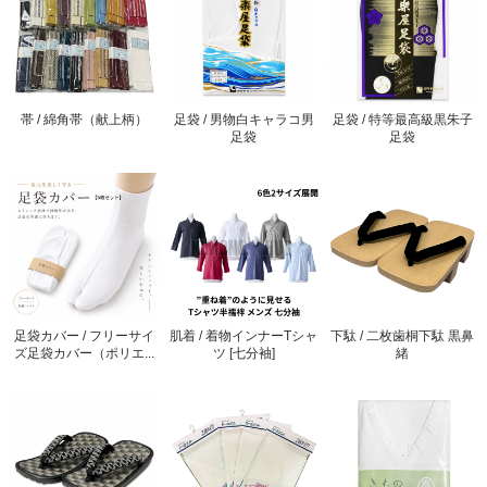
帯 / 綿角帯（献上柄）
足袋 / 男物白キャラコ男
足袋 / 特等最高級黒朱子
足袋
足袋
足袋カバー / フリーサイ
肌着 / 着物インナーTシャ
下駄 / 二枚歯桐下駄 黒鼻
ズ足袋カバー（ポリエ...
ツ [七分袖]
緒