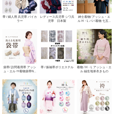
帯 / 婦人用 兵児帯 バイカ
レディース兵児帯 シワ兵
紳士着物/ アッシュ・エ
ラー
児帯 日本製
ル H・L パパ着物 七五...
袋帯/ 訪問着用帯 アッシ
帯 / 振袖帯ポリエステル
着物 / H・L アッシュ・エ
ュ・エル ﾏﾏ着物袋帯N...
ル 紬生地単衣きもの