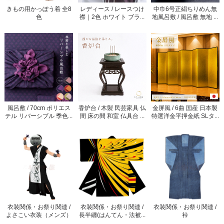
きもの用かっぽう着 全8
レディース / レースつけ
中巾6号正絹ちりめん無
色
襟｜2色 ホワイト ブラ...
地風呂敷 / 風呂敷 無地 ...
風呂敷 / 70cm ポリエス
香炉台 / 木製 民芸家具 仏
金屏風 / 6曲 国産 日本製
テル リバーシブル 季色...
間 床の間 和室 仏具台 ...
特選洋金平押金紙 SLタ...
衣装関係・お祭り関連 /
衣装関係・お祭り関連 /
衣装関係・お祭り関連 /
よさこい衣装（メンズ）
長半纏(はんてん・法被...
裃