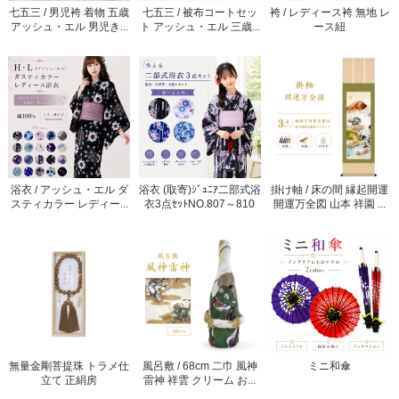
七五三 / 男児袴 着物 五歳
七五三 / 被布コートセッ
袴 / レディース袴 無地 レ
アッシュ・エル 男児き...
ト アッシュ・エル 三歳...
ース紐
浴衣 / アッシュ・エル ダ
浴衣 (取寄)ｼﾞｭﾆｱ二部式浴
掛け軸 / 床の間 縁起開運
スティカラー レディー...
衣3点ｾｯﾄNO.807～810
開運万全図 山本 祥園 ...
無量金剛菩提珠 トラメ仕
風呂敷 / 68cm 二巾 風神
ミニ和傘
立て 正絹房
雷神 祥雲 クリーム お...