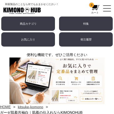
和装製品のことなら何でもおまかせください！
0
カート
商品カテゴリ
特集
お気に入り
発注履歴
便利な機能です。ぜひご活用ください
HOME
kitsuke-komono
ガーゼ肌着共袖白｜肌着の仕入れならKIMONOHUB