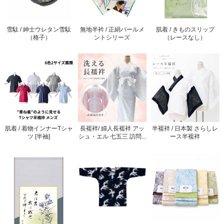
雪駄 / 紳士ウレタン雪駄
無地半衿 / 正絹パールメ
肌着 / きものスリップ
（格子）
ントシリーズ
（レースなし）
肌着 / 着物インナーTシャ
長襦袢/ 婦人長襦袢 アッ
半襦袢 / 日本製 さらしレ
ツ [半袖]
シュ・エル 七五三 訪問...
ース半襦袢