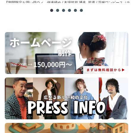
【期間限定お買い得ウィ
伊達締め / 本場筑前 博多
肌着 / 花嫁ワンピース（テ
メ
ーク】腰紐 / 理由あり ...
織
トロン）