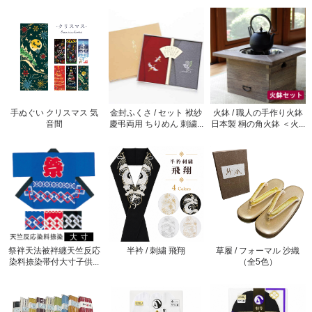
手ぬぐい クリスマス 気
金封ふくさ / セット 袱紗
火鉢 / 職人の手作り火鉢
音間
慶弔両用 ちりめん 刺繍...
日本製 桐の角火鉢 ＜火...
祭袢天法被袢纏天竺反応
半衿 / 刺繍 飛翔
草履 / フォーマル 沙織
染料捺染帯付大寸子供...
（全5色）