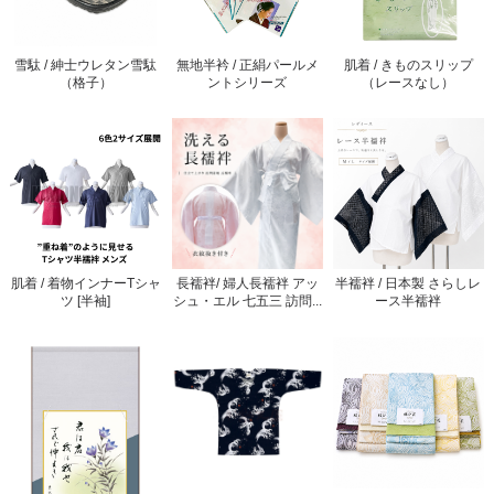
雪駄 / 紳士ウレタン雪駄
無地半衿 / 正絹パールメ
肌着 / きものスリップ
（格子）
ントシリーズ
（レースなし）
肌着 / 着物インナーTシャ
長襦袢/ 婦人長襦袢 アッ
半襦袢 / 日本製 さらしレ
ツ [半袖]
シュ・エル 七五三 訪問...
ース半襦袢