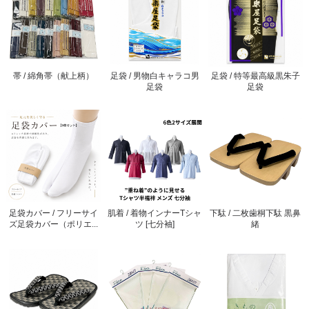
帯 / 綿角帯（献上柄）
足袋 / 男物白キャラコ男
足袋 / 特等最高級黒朱子
足袋
足袋
足袋カバー / フリーサイ
肌着 / 着物インナーTシャ
下駄 / 二枚歯桐下駄 黒鼻
ズ足袋カバー（ポリエ...
ツ [七分袖]
緒