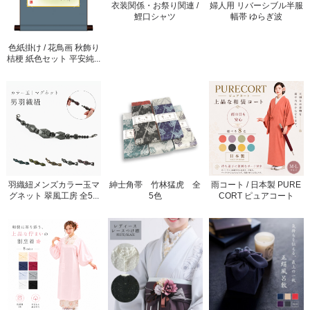
衣装関係・お祭り関連 /
婦人用 リバーシブル半服
鯉口シャツ
幅帯 ゆらぎ波
色紙掛け / 花鳥画 秋飾り
桔梗 紙色セット 平安純...
羽織紐メンズカラー玉マ
紳士角帯 竹林猛虎 全
雨コート / 日本製 PURE
グネット 翠風工房 全5...
5色
CORT ピュアコート