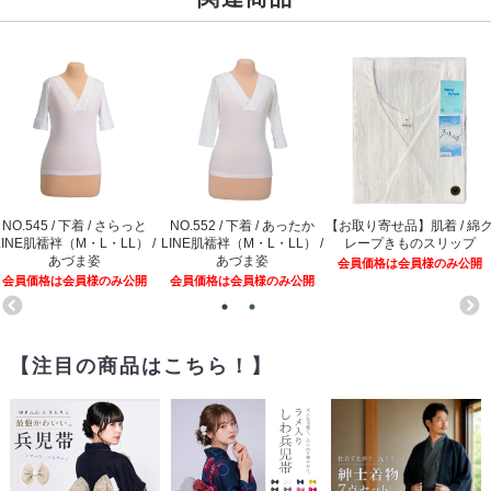
NO.545 / 下着 / さらっと
NO.552 / 下着 / あったか
【お取り寄せ品】肌着 / 綿
LINE肌襦袢（M・L・LL） /
LINE肌襦袢（M・L・LL） /
レープきものスリップ
あづま姿
あづま姿
会員価格は会員様のみ公開
会員価格は会員様のみ公開
会員価格は会員様のみ公開
【注目の商品はこちら！】