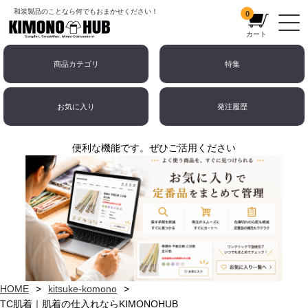
和装製品のことなら何でもおまかせください！
0
カート
商品カテゴリ
特集
お気に入り
発注履歴
便利な機能です。ぜひご活用ください
HOME
kitsuke-komono
TC肌着｜肌着の仕入れならKIMONOHUB