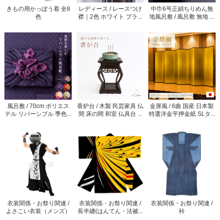
きもの用かっぽう着 全8
レディース / レースつけ
中巾6号正絹ちりめん無
色
襟｜2色 ホワイト ブラ...
地風呂敷 / 風呂敷 無地 ...
風呂敷 / 70cm ポリエス
香炉台 / 木製 民芸家具 仏
金屏風 / 6曲 国産 日本製
テル リバーシブル 季色...
間 床の間 和室 仏具台 ...
特選洋金平押金紙 SLタ...
衣装関係・お祭り関連 /
衣装関係・お祭り関連 /
衣装関係・お祭り関連 /
よさこい衣装（メンズ）
長半纏(はんてん・法被...
裃