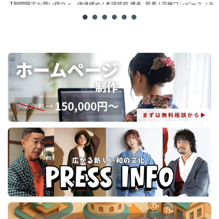
【期間限定お買い得ウィ
伊達締め / 本場筑前 博多
肌着 / 花嫁ワンピース（テ
メ
ーク】腰紐 / 理由あり ...
織
トロン）