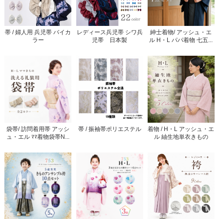
帯 / 婦人用 兵児帯 バイカ
レディース兵児帯 シワ兵
紳士着物/ アッシュ・エ
ラー
児帯 日本製
ル H・L パパ着物 七五...
袋帯/ 訪問着用帯 アッシ
帯 / 振袖帯ポリエステル
着物 / H・L アッシュ・エ
ュ・エル ﾏﾏ着物袋帯N...
ル 紬生地単衣きもの