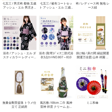
七五三 / 男児袴 着物 五歳
七五三 / 被布コートセッ
袴 / レディース袴 無地 レ
アッシュ・エル 男児き...
ト アッシュ・エル 三歳...
ース紐
浴衣 / アッシュ・エル ダ
浴衣 (取寄)ｼﾞｭﾆｱ二部式浴
掛け軸 / 床の間 縁起開運
スティカラー レディー...
衣3点ｾｯﾄNO.807～810
開運万全図 山本 祥園 ...
無量金剛菩提珠 トラメ仕
風呂敷 / 68cm 二巾 風神
ミニ和傘
立て 正絹房
雷神 祥雲 クリーム お...