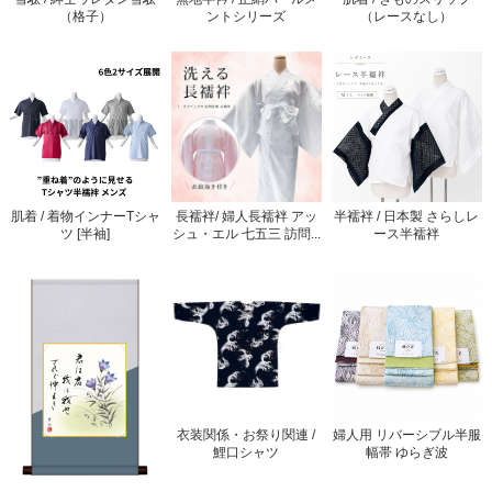
（格子）
ントシリーズ
（レースなし）
肌着 / 着物インナーTシャ
長襦袢/ 婦人長襦袢 アッ
半襦袢 / 日本製 さらしレ
ツ [半袖]
シュ・エル 七五三 訪問...
ース半襦袢
衣装関係・お祭り関連 /
婦人用 リバーシブル半服
鯉口シャツ
幅帯 ゆらぎ波