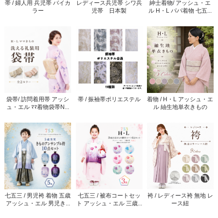
帯 / 婦人用 兵児帯 バイカ
レディース兵児帯 シワ兵
紳士着物/ アッシュ・エ
ラー
児帯 日本製
ル H・L パパ着物 七五...
袋帯/ 訪問着用帯 アッシ
帯 / 振袖帯ポリエステル
着物 / H・L アッシュ・エ
ュ・エル ﾏﾏ着物袋帯N...
ル 紬生地単衣きもの
七五三 / 男児袴 着物 五歳
七五三 / 被布コートセッ
袴 / レディース袴 無地 レ
アッシュ・エル 男児き...
ト アッシュ・エル 三歳...
ース紐