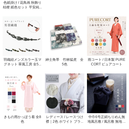
色紙掛け / 花鳥画 秋飾り
桔梗 紙色セット 平安純...
羽織紐メンズカラー玉マ
紳士角帯 竹林猛虎 全
雨コート / 日本製 PURE
グネット 翠風工房 全5...
5色
CORT ピュアコート
きもの用かっぽう着 全8
レディース / レースつけ
中巾6号正絹ちりめん無
色
襟｜2色 ホワイト ブラ...
地風呂敷 / 風呂敷 無地 ...