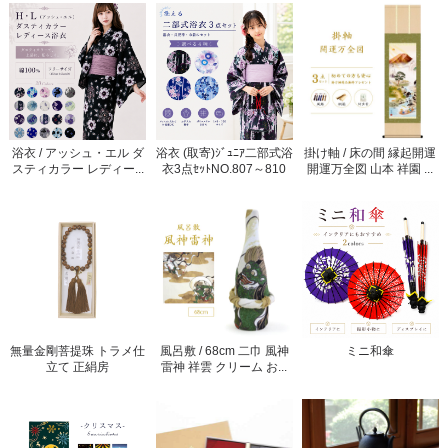
浴衣 / アッシュ・エル ダ
浴衣 (取寄)ｼﾞｭﾆｱ二部式浴
掛け軸 / 床の間 縁起開運
スティカラー レディー...
衣3点ｾｯﾄNO.807～810
開運万全図 山本 祥園 ...
無量金剛菩提珠 トラメ仕
風呂敷 / 68cm 二巾 風神
ミニ和傘
立て 正絹房
雷神 祥雲 クリーム お...