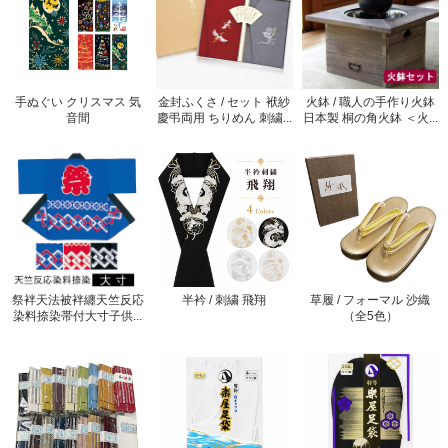
手ぬぐい クリスマス 気
金封ふくさ / セット 袱紗
火鉢 / 職人の手作り火鉢
音間
慶弔両用 ちりめん 刺繍...
日本製 桐の角火鉢 ＜火...
祭袢天法被袢纏天竺反応
半衿 / 刺繍 飛翔
草履 / フォーマル 沙織
染料捺染帯付大寸子供...
（全5色）