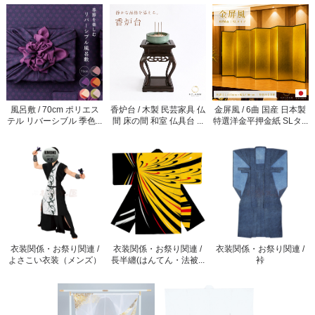
風呂敷 / 70cm ポリエス
香炉台 / 木製 民芸家具 仏
金屏風 / 6曲 国産 日本製
テル リバーシブル 季色...
間 床の間 和室 仏具台 ...
特選洋金平押金紙 SLタ...
衣装関係・お祭り関連 /
衣装関係・お祭り関連 /
衣装関係・お祭り関連 /
よさこい衣装（メンズ）
長半纏(はんてん・法被...
裃