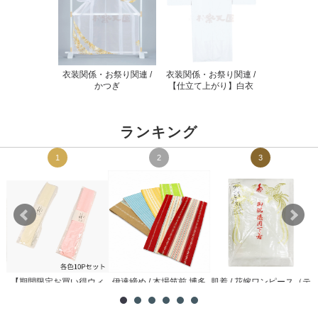
衣装関係・お祭り関連 /
衣装関係・お祭り関連 /
かつぎ
【仕立て上がり】白衣
ランキング
1
2
3
【期間限定お買い得ウィ
伊達締め / 本場筑前 博多
肌着 / 花嫁ワンピース（テ
メ
ーク】腰紐 / 理由あり ...
織
トロン）