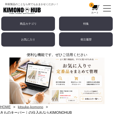
和装製品のことなら何でもおまかせください！
0
カート
商品カテゴリ
特集
お気に入り
発注履歴
便利な機能です。ぜひご活用ください
HOME
kitsuke-komono
きものキーパー｜の仕入れならKIMONOHUB