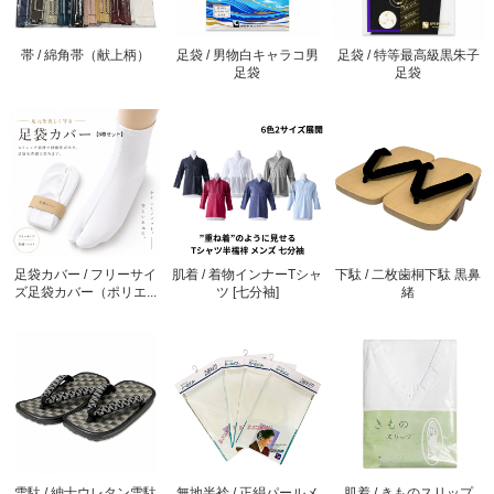
帯 / 綿角帯（献上柄）
足袋 / 男物白キャラコ男
足袋 / 特等最高級黒朱子
足袋
足袋
足袋カバー / フリーサイ
肌着 / 着物インナーTシャ
下駄 / 二枚歯桐下駄 黒鼻
ズ足袋カバー（ポリエ...
ツ [七分袖]
緒
雪駄 / 紳士ウレタン雪駄
無地半衿 / 正絹パールメ
肌着 / きものスリップ