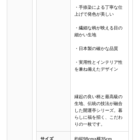
・手捺染による丁寧な仕
上げで発色が美しい
・繊細な柄が映える目の
細かい生地
・日本製の確かな品質
・実用性とインテリア性
を兼ね備えたデザイン
縁起の良い柄と最高級の
生地、伝統の技法が融合
した開運亭シリーズ。暮
らしに福を招く、こだわ
りの一枚です。
サイズ
約縦98cm×横35cm