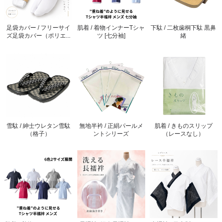
足袋カバー / フリーサイ
肌着 / 着物インナーTシャ
下駄 / 二枚歯桐下駄 黒鼻
ズ足袋カバー（ポリエ...
ツ [七分袖]
緒
雪駄 / 紳士ウレタン雪駄
無地半衿 / 正絹パールメ
肌着 / きものスリップ
（格子）
ントシリーズ
（レースなし）