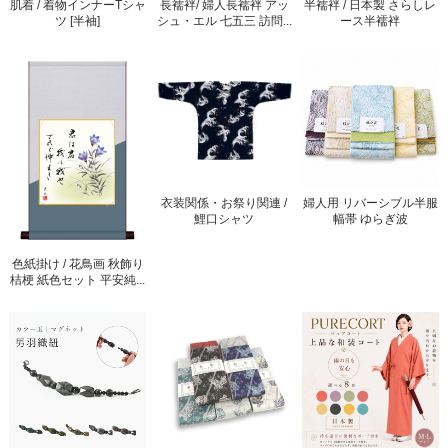
肌着 / 着物インナーTシャ
長襦袢/ 婦人長襦袢 アッ
半襦袢 / 日本製 さらしレ
ツ [半袖]
シュ・エル 七五三 訪問...
ース半襦袢
衣装関係・お祭り関連 /
婦人用 リバーシブル半服
鯉口シャツ
幅帯 ゆらぎ波
色紙掛け / 花鳥画 秋飾り
桔梗 紙色セット 平安純...