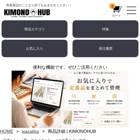
和装製品のことなら何でもおまかせください！
0
カート
商品カテゴリ
特集
お気に入り
発注履歴
便利な機能です。ぜひご活用ください
HOME
wazakka
商品詳細 | KIMONOHUB