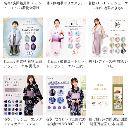
袋帯/ 訪問着用帯 アッシ
帯 / 振袖帯ポリエステル
着物 / H・L アッシュ・エ
ュ・エル ﾏﾏ着物袋帯N...
ル 紬生地単衣きもの
七五三 / 男児袴 着物 五歳
七五三 / 被布コートセッ
袴 / レディース袴 無地 レ
アッシュ・エル 男児き...
ト アッシュ・エル 三歳...
ース紐
浴衣 / アッシュ・エル ダ
浴衣 (取寄)ｼﾞｭﾆｱ二部式浴
掛け軸 / 床の間 縁起開運
スティカラー レディー...
衣3点ｾｯﾄNO.807～810
開運万全図 山本 祥園 ...