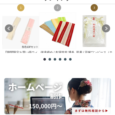
1
2
3
【期間限定お買い得ウィ
伊達締め / 本場筑前 博多
肌着 / 花嫁ワンピース（テ
メ
ーク】腰紐 / 理由あり ...
織
トロン）