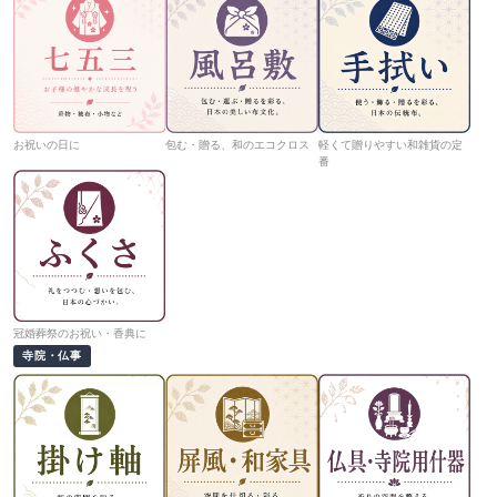
お祝いの日に
包む・贈る、和のエコクロス
軽くて贈りやすい和雑貨の定
番
冠婚葬祭のお祝い・香典に
寺院・仏事