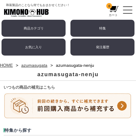
和装製品のことなら何でもおまかせください！
0
カート
商品カテゴリ
特集
お気に入り
発注履歴
HOME
azumasugata
azumasugata-nenju
azumasugata-nenju
いつもの商品の補充はこちら
特集から探す