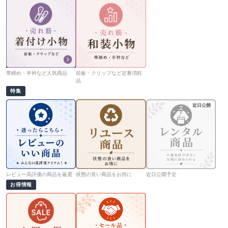
帯締め・半衿など人気商品
前板・クリップなど定番消耗
品
特集
近日公開
レビュー高評価の商品を厳選
状態の良い商品をお得に
近日公開予定
お得情報