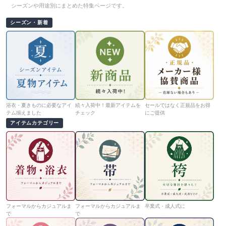
シーズンや用途別にまとめた特集ページです。
シーズン・新着
浴衣・夏きものに必要なアイ
続々入荷中！最新アイテムを
セールではなく正規品をお得
テム揃えました
チェック
にご提供
アイテムカテゴリー
フォーマルからカジュアルま
フォーマルからカジュアルま
卒業式・成人式に
で
で