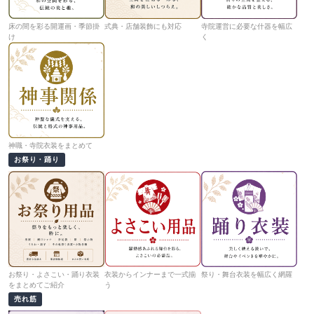
床の間を彩る開運画・季節掛
式典・店舗装飾にも対応
寺院運営に必要な什器を幅広
け
く
神職・寺院衣装をまとめて
お祭り・踊り
お祭り・よさこい・踊り衣装
衣装からインナーまで一式揃
祭り・舞台衣装を幅広く網羅
をまとめてご紹介
う
売れ筋