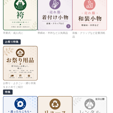
卒業式・成人式に
帯締め・半衿など人気商品
前板・クリップなど定番消耗
品
お祭り特集
お祭り・よさこい・踊り衣装
をまとめてご紹介
特集
近日公開