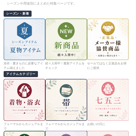
シーズンや用途別にまとめた特集ページです。
シーズン・新着
浴衣・夏きものに必要なアイ
続々入荷中！最新アイテムを
セールではなく正規品をお得
テム揃えました
チェック
にご提供
アイテムカテゴリー
フォーマルからカジュアルま
フォーマルからカジュアルま
お祝いの日に
で
で