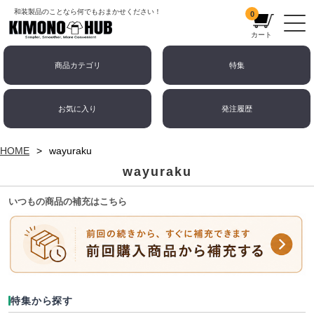
和装製品のことなら何でもおまかせください！
0
カート
商品カテゴリ
特集
お気に入り
発注履歴
HOME
wayuraku
wayuraku
いつもの商品の補充はこちら
特集から探す