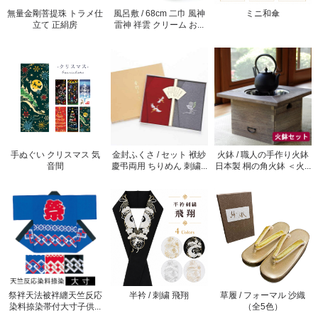
無量金剛菩提珠 トラメ仕
風呂敷 / 68cm 二巾 風神
ミニ和傘
立て 正絹房
雷神 祥雲 クリーム お...
手ぬぐい クリスマス 気
金封ふくさ / セット 袱紗
火鉢 / 職人の手作り火鉢
音間
慶弔両用 ちりめん 刺繍...
日本製 桐の角火鉢 ＜火...
祭袢天法被袢纏天竺反応
半衿 / 刺繍 飛翔
草履 / フォーマル 沙織
染料捺染帯付大寸子供...
（全5色）