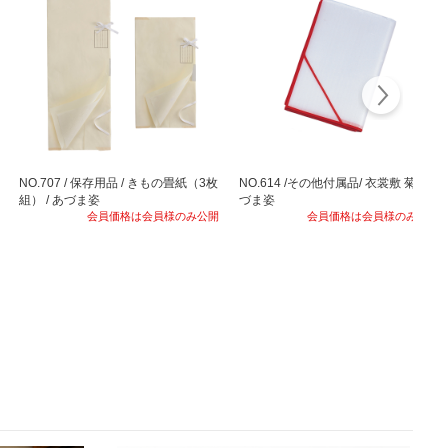
NO.707 / 保存用品 / きもの畳紙（3枚
NO.614 /その他付属品/ 衣裳敷 菊 / あ
組） / あづま姿
づま姿
会員価格は会員様のみ公開
会員価格は会員様のみ公開