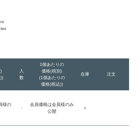
rs
ies
1個あたりの
)
入
価格(税別)
在庫
注文
))
数
(1個あたりの
価格(税込))
員様の
会員価格は会員様のみ
-
○
公開