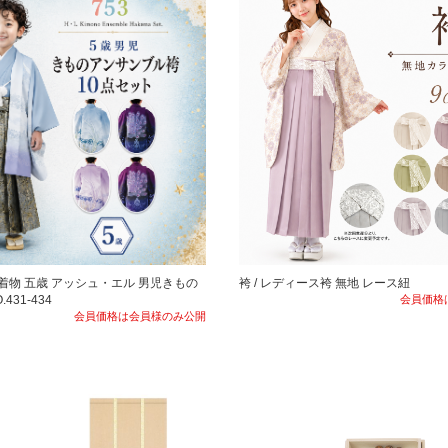
袴 着物 五歳 アッシュ・エル 男児きもの
袴 / レディース袴 無地 レース紐
.431-434
会員価格
会員価格は会員様のみ公開