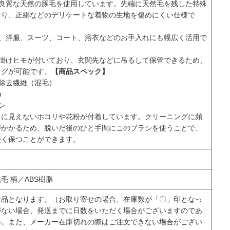
良質な天然の豚毛を使用しています。先端に天然毛を残した特殊
おり、正絹などのデリケートな着物の生地を傷めにくい仕様で
、洋服、スーツ、コート、浴衣などのお手入れにも幅広く活用で
掛けヒモが付いており、玄関先などに吊るして保管できるため、
ングが可能です。
【商品スペック】
除去繊維（混毛）
m
ン
目に見えないホコリや花粉が付着しています。クリーニングに頻
がかかるため、脱いだ後のひと手間にこのブラシを使うことで、
長く保つことができます。
毛 柄／ABS樹脂
せ品となります。（お取り寄せの場合、在庫数が「〇」印となっ
がない場合、発送までに日数をいただく場合がございますのであ
い。また、メーカー在庫切れの際はご注文できない場合がござい