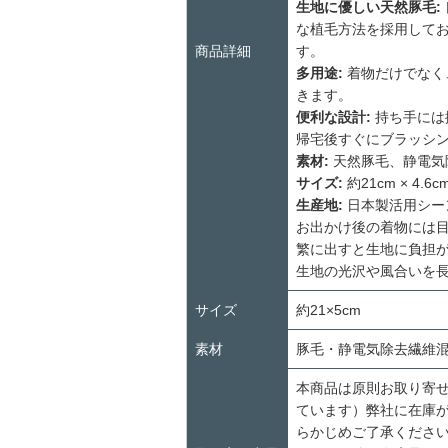
生地に優しい天然豚毛:
な植毛方法を採用して
商品詳細
す。
多用途:
着物だけでなく
きます。
便利な設計:
持ち手には
帰宅後すぐにブラッシ
素材:
天然豚毛、静電気
サイズ:
約21cm × 4.6c
生産地:
日本製活用シー
お出かけ後の着物には
繁に出すと生地に負担
生地の光沢や風合いを
サイズ
約21×5cm
素材
豚毛・静電気除去繊維混
本商品は原則お取り寄
ています）弊社に在庫
らかじめご了承くださ