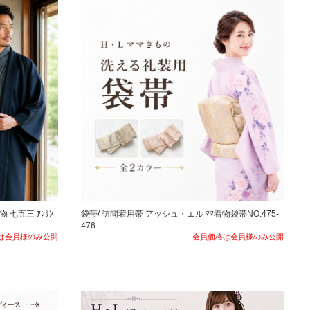
 七五三 ｱﾝｻﾝ
袋帯/ 訪問着用帯 アッシュ・エル ﾏﾏ着物袋帯NO.475-
476
は会員様のみ公開
会員価格は会員様のみ公開