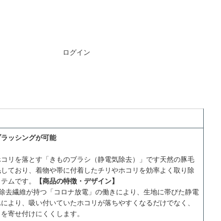
ご注文には
ログイン
が必要です
ブラッシングが可能
ホコリを落とす「きものブラシ（静電気除去）」です天然の豚毛
毛しており、着物や帯に付着したチリやホコリを効率よく取り除
イテムです。
【商品の特徴・デザイン】
除去繊維が持つ「コロナ放電」の働きにより、生地に帯びた静電
れにより、吸い付いていたホコリが落ちやすくなるだけでなく、
リを寄せ付けにくくします。