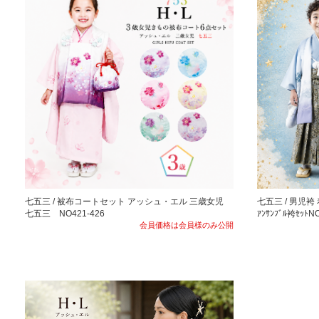
七五三 / 被布コートセット アッシュ・エル 三歳女児
七五三 / 男児
七五三 NO421-426
ｱﾝｻﾝﾌﾞﾙ袴ｾｯﾄNO
会員価格は会員様のみ公開