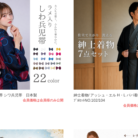
帯 シワ兵児帯 日本製
紳士着物/ アッシュ・エル H・L パパ着物
会員価格は会員様のみ公開
ﾌﾞﾙｾｯﾄNO.102/104
会員価格