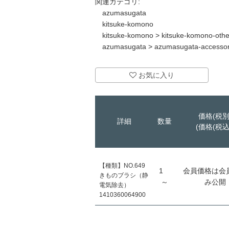
関連カテゴリ:
azumasugata
kitsuke-komono
kitsuke-komono
>
kitsuke-komono-othe
azumasugata
>
azumasugata-accessor
お気に入り
価格(税別
詳細
数量
(価格(税込
【種類】NO.649
1
会員価格は会
きものブラシ（静
～
み公開
電気除去）
1410360064900