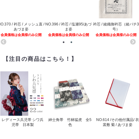
O.370 / 衿芯 / メッシュ直 /
NO.396 / 衿芯 / 塩瀬95/あづ
衿芯 / 綾織御衿芯（綾バチ3
あづま姿
ま姿
号）
会員価格は会員様のみ公開
会員価格は会員様のみ公開
会員価格は会員様のみ公開
【注目の商品はこちら！】
レディース兵児帯 シワ兵
紳士角帯 竹林猛虎 全5
NO.614 /その他付属品/ 衣
児帯 日本製
色
裳敷 菊 / あづま姿