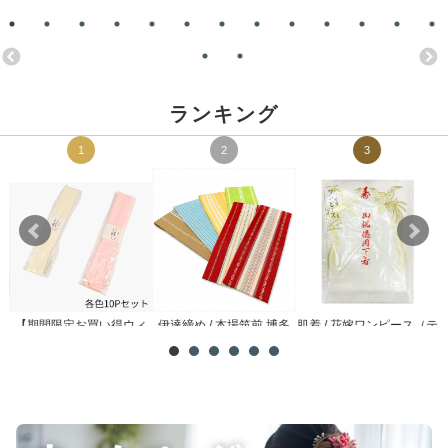
ランキング
1
2
3
【期間限定お買い得ウィ
伊達締め / 本場筑前 博多
肌着 / 花嫁ワンピース（テ
メ
ーク】腰紐 / 理由あり ...
織
トロン）