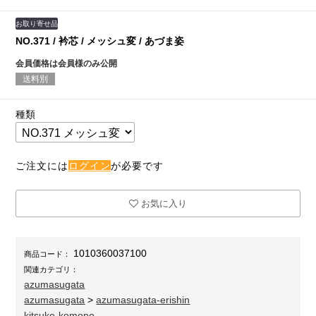
お取り寄せ品
NO.371 / 衿芯 / メッシュ変 / あづま姿
会員価格は会員様のみ公開
送料別
種類
ご注文には
ログイン
が必要です
お気に入り
1010360037100
商品コード：
関連カテゴリ：
azumasugata
azumasugata
>
azumasugata-erishin
kitsuke-komono