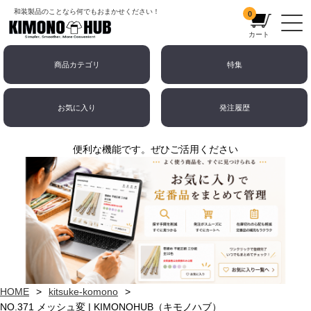
和装製品のことなら何でもおまかせください！
0
カート
商品カテゴリ
特集
お気に入り
発注履歴
便利な機能です。ぜひご活用ください
HOME
kitsuke-komono
NO.371 メッシュ変 | KIMONOHUB（キモノハブ）