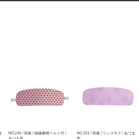
ま
NO.246 / 前板 / 縮緬麻柄ベルト付 /
NO.201 / 前板 / リンズキク / あづま
あづま姿
姿