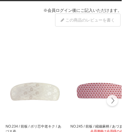
※
会員ログイン
後にご記入いただけます。
この商品のレビューを書く
NO.234 / 前板 / ポリ芯中老キク / あ
NO.245 / 前板 / 縮緬麻柄 / あづま姿
づま姿
会員価格は会員様のみ公開