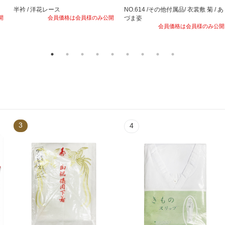
半衿 / 洋花レース
NO.614 /その他付属品/ 衣裳敷 菊 / あ
開
会員価格は会員様のみ公開
づま姿
会員価格は会員様のみ公開
3
4