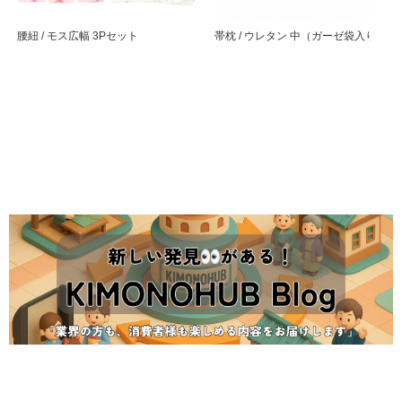
腰紐 / モス広幅 3Pセット
帯枕 / ウレタン 中（ガーゼ袋入り）