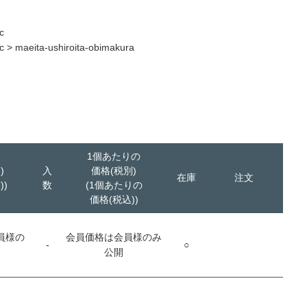
c
c
>
maeita-ushiroita-obimakura
1個あたりの
)
入
価格(税別)
在庫
注文
))
数
(1個あたりの
価格(税込))
員様の
会員価格は会員様のみ
-
○
公開