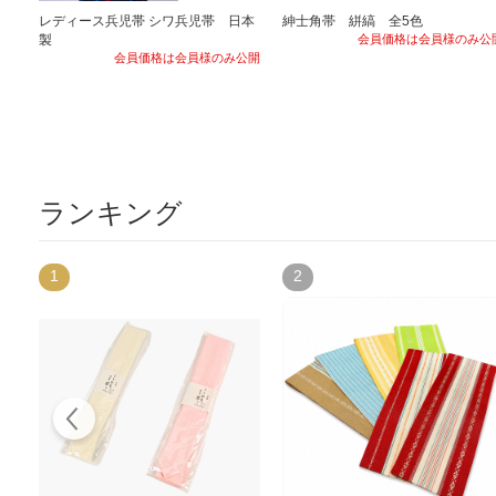
レディース兵児帯 シワ兵児帯 日本
紳士角帯 絣縞 全5色
製
会員価格は会員様のみ公
会員価格は会員様のみ公開
ランキング
1
2