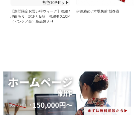
【期間限定お買い得ウィーク】腰紐 /
伊達締め / 本場筑前 博多織
理由あり 訳ありB品 腰紐モス10P
（ピンク／白）単品袋入り