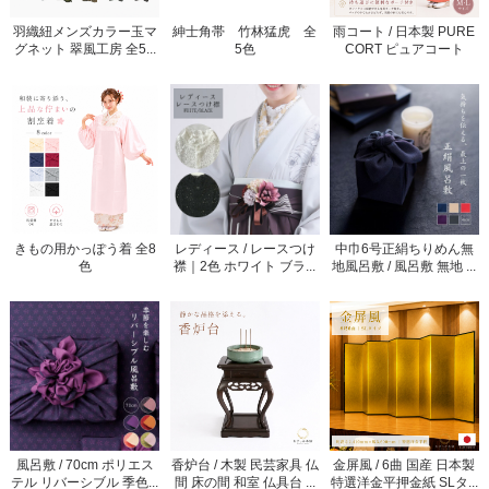
羽織紐メンズカラー玉マ
紳士角帯 竹林猛虎 全
雨コート / 日本製 PURE
グネット 翠風工房 全5...
5色
CORT ピュアコート
きもの用かっぽう着 全8
レディース / レースつけ
中巾6号正絹ちりめん無
色
襟｜2色 ホワイト ブラ...
地風呂敷 / 風呂敷 無地 ...
風呂敷 / 70cm ポリエス
香炉台 / 木製 民芸家具 仏
金屏風 / 6曲 国産 日本製
テル リバーシブル 季色...
間 床の間 和室 仏具台 ...
特選洋金平押金紙 SLタ...