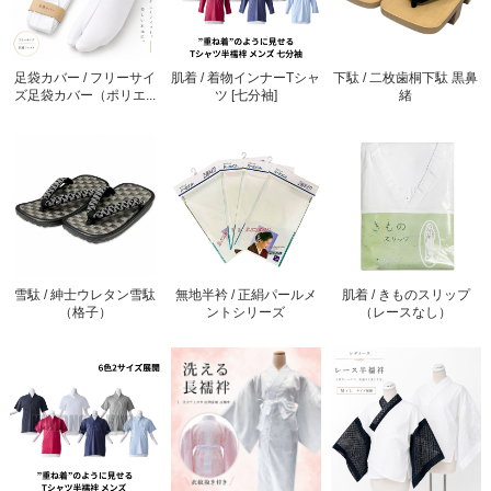
足袋カバー / フリーサイ
肌着 / 着物インナーTシャ
下駄 / 二枚歯桐下駄 黒鼻
ズ足袋カバー（ポリエ...
ツ [七分袖]
緒
雪駄 / 紳士ウレタン雪駄
無地半衿 / 正絹パールメ
肌着 / きものスリップ
（格子）
ントシリーズ
（レースなし）