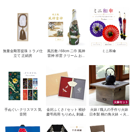
無量金剛菩提珠 トラメ仕
風呂敷 / 68cm 二巾 風神
ミニ和傘
立て 正絹房
雷神 祥雲 クリーム お...
手ぬぐい クリスマス 気
金封ふくさ / セット 袱紗
火鉢 / 職人の手作り火鉢
音間
慶弔両用 ちりめん 刺繍...
日本製 桐の角火鉢 ＜火...