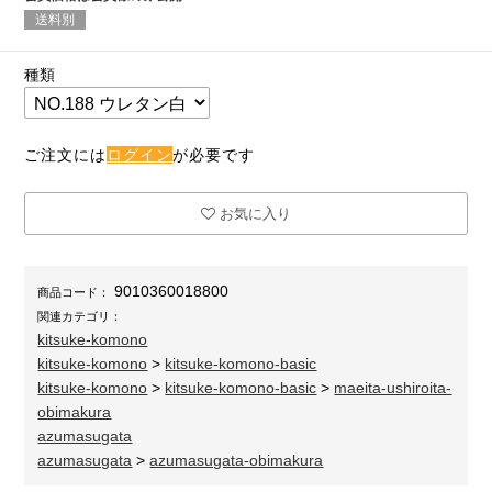
送料別
種類
ご注文には
ログイン
が必要です
お気に入り
9010360018800
商品コード：
関連カテゴリ：
kitsuke-komono
kitsuke-komono
>
kitsuke-komono-basic
kitsuke-komono
>
kitsuke-komono-basic
>
maeita-ushiroita-
obimakura
azumasugata
azumasugata
>
azumasugata-obimakura