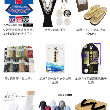
祭袢天法被袢纏天竺反応
半衿 / 刺繍 飛翔
草履 / フォーマル 沙織
染料捺染帯付大寸子供...
（全5色）
帯 / 綿角帯（献上柄）
足袋 / 男物白キャラコ男
足袋 / 特等最高級黒朱子
足袋
足袋