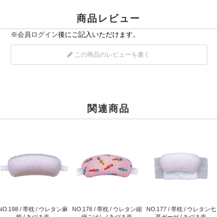
商品レビュー
※
会員ログイン
後にご記入いただけます。
この商品のレビューを書く
関連商品
NO.198 / 帯枕 / ウレタン麻
NO.176 / 帯枕 / ウレタン縮
NO.177 / 帯枕 / ウレタン七
柄 / あづま姿
緬こけし / あづま姿
草ガーゼ / あづま姿