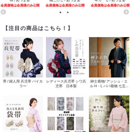
会員価格は会員様のみ公開
会員価格は会員様のみ公開
会員価格は会員様のみ公開
【注目の商品はこちら！】
帯 / 婦人用 兵児帯 バイカ
レディース兵児帯 シワ兵
紳士着物/ アッシュ・エ
ラー
児帯 日本製
ル H・L パパ着物 七五...