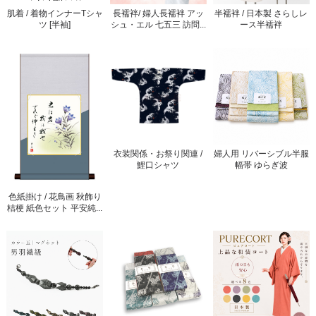
肌着 / 着物インナーTシャ
長襦袢/ 婦人長襦袢 アッ
半襦袢 / 日本製 さらしレ
ツ [半袖]
シュ・エル 七五三 訪問...
ース半襦袢
衣装関係・お祭り関連 /
婦人用 リバーシブル半服
鯉口シャツ
幅帯 ゆらぎ波
色紙掛け / 花鳥画 秋飾り
桔梗 紙色セット 平安純...