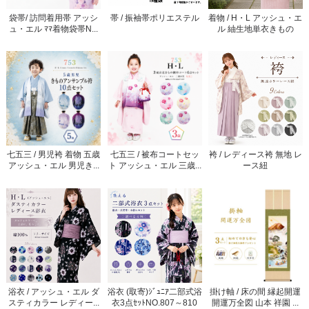
袋帯/ 訪問着用帯 アッシ
帯 / 振袖帯ポリエステル
着物 / H・L アッシュ・エ
ュ・エル ﾏﾏ着物袋帯N...
ル 紬生地単衣きもの
七五三 / 男児袴 着物 五歳
七五三 / 被布コートセッ
袴 / レディース袴 無地 レ
アッシュ・エル 男児き...
ト アッシュ・エル 三歳...
ース紐
浴衣 / アッシュ・エル ダ
浴衣 (取寄)ｼﾞｭﾆｱ二部式浴
掛け軸 / 床の間 縁起開運
スティカラー レディー...
衣3点ｾｯﾄNO.807～810
開運万全図 山本 祥園 ...