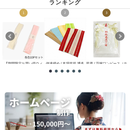
ランキング
1
2
3
【期間限定お買い得ウィ
伊達締め / 本場筑前 博多
肌着 / 花嫁ワンピース（テ
メ
ーク】腰紐 / 理由あり ...
織
トロン）