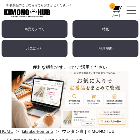
和装製品のことなら何でもおまかせください！
0
カート
商品カテゴリ
特集
お気に入り
発注履歴
便利な機能です。ぜひご活用ください
HOME
kitsuke-komono
ウレタン白 | KIMONOHUB