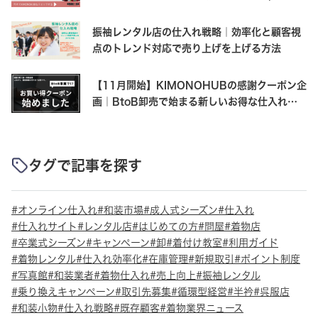
OFF+500ポイントの受け取り方
振袖レンタル店の仕入れ戦略｜効率化と顧客視
点のトレンド対応で売り上げを上げる方法
【11月開始】KIMONOHUBの感謝クーポン企
画｜BtoB卸売で始まる新しいお得な仕入れ体
験
タグで記事を探す
オンライン仕入れ
和装市場
成人式シーズン
仕入れ
仕入れサイト
レンタル店
はじめての方
問屋
着物店
卒業式シーズン
キャンペーン
卸
着付け教室
利用ガイド
着物レンタル
仕入れ効率化
在庫管理
新規取引
ポイント制度
写真館
和装業者
着物仕入れ
売上向上
振袖レンタル
乗り換えキャンペーン
取引先募集
循環型経営
半衿
呉服店
和装小物
仕入れ戦略
既存顧客
着物業界ニュース