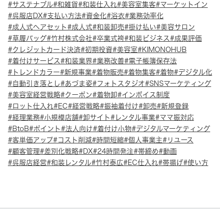
サステナブル
和雑貨
和装仕入れ
美容室集客
マーケットイン
呉服店DX
支払い方法
資金化
浴衣
業務効率化
成人式ヘアセット
成人式
和装卸売
掛け払い
美容サロン
草履バッグ
竹村株式会社
卒業式袴
和装ビジネス
成果評価
クレジットカード決済
初期投資
美容室
KIMONOHUB
着付けサービス
和装業界
業務改善
電子帳簿保存法
トレンドカラー
新規事業
着物販売
着物集客
着物
デジタル化
自動引き落とし
あづま姿
フォトスタジオ
SNSマーケティング
美容室経営戦略
クーポン
着物卸
インボイス制度
ロット仕入れ
EC
経営戦略
振袖着付け
卸売
新規登録
経理業務
小規模店舗
卸サイト
レンタル事業
ママ振対応
BtoB
ポイント
法人向け
着付け小物
デジタルマーケティング
客単価アップ
コスト削減
時間短縮
個人事業主
リユース
顧客管理
差別化戦略
DX
24時間発注
帯締め
動画
呉服店経営
和装レンタル
竹村泰広
EC仕入れ
帯揚げ
使い方