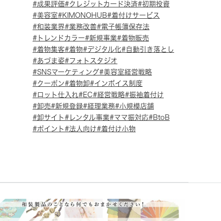
成果評価
クレジットカード決済
初期投資
美容室
KIMONOHUB
着付けサービス
和装業界
業務改善
電子帳簿保存法
トレンドカラー
新規事業
着物販売
着物集客
着物
デジタル化
自動引き落とし
あづま姿
フォトスタジオ
SNSマーケティング
美容室経営戦略
クーポン
着物卸
インボイス制度
ロット仕入れ
EC
経営戦略
振袖着付け
卸売
新規登録
経理業務
小規模店舗
卸サイト
レンタル事業
ママ振対応
BtoB
ポイント
法人向け
着付け小物