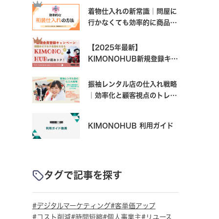
着物仕入れの新常識｜問屋に
行かなくても効率的に商品を
揃える方法【2025年版】
【2025年最新】
KIMONOHUB新規登録キャ
ンペーン｜和装仕入れで今す
ぐ使える1,000円OFF+500
振袖レンタル店の仕入れ戦略
ポイントの受け取り方
｜効率化と顧客視点のトレン
ド対応で売り上げを上げる方
法
KIMONOHUB 利用ガイド
タグで記事を探す
デジタルマーケティング
客単価アップ
コスト削減
時間短縮
個人事業主
リユース