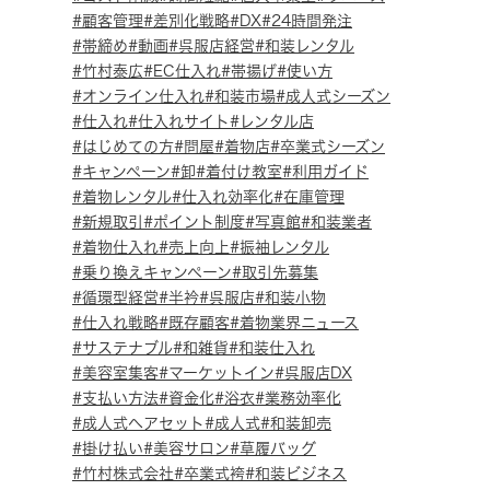
顧客管理
差別化戦略
DX
24時間発注
帯締め
動画
呉服店経営
和装レンタル
竹村泰広
EC仕入れ
帯揚げ
使い方
オンライン仕入れ
和装市場
成人式シーズン
仕入れ
仕入れサイト
レンタル店
はじめての方
問屋
着物店
卒業式シーズン
キャンペーン
卸
着付け教室
利用ガイド
着物レンタル
仕入れ効率化
在庫管理
新規取引
ポイント制度
写真館
和装業者
着物仕入れ
売上向上
振袖レンタル
乗り換えキャンペーン
取引先募集
循環型経営
半衿
呉服店
和装小物
仕入れ戦略
既存顧客
着物業界ニュース
サステナブル
和雑貨
和装仕入れ
美容室集客
マーケットイン
呉服店DX
支払い方法
資金化
浴衣
業務効率化
成人式ヘアセット
成人式
和装卸売
掛け払い
美容サロン
草履バッグ
竹村株式会社
卒業式袴
和装ビジネス