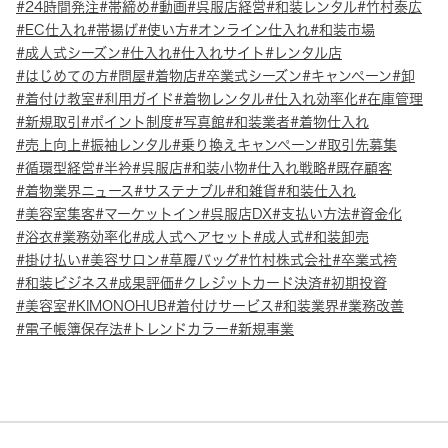
24時間発注
帯締め
動画
呉服店経営
和装レンタル
竹村泰広
EC仕入れ
帯揚げ
使い方
オンライン仕入れ
和装市場
成人式シーズン
仕入れ
仕入れサイト
レンタル店
はじめての方
問屋
着物店
卒業式シーズン
キャンペーン
卸
着付け教室
利用ガイド
着物レンタル
仕入れ効率化
在庫管理
新規取引
ポイント制度
写真館
和装業者
着物仕入れ
売上向上
振袖レンタル
乗り換えキャンペーン
取引先募集
循環型経営
半衿
呉服店
和装小物
仕入れ戦略
既存顧客
着物業界ニュース
サステナブル
和雑貨
和装仕入れ
美容室集客
マーケットイン
呉服店DX
支払い方法
資金化
浴衣
業務効率化
成人式ヘアセット
成人式
和装卸売
掛け払い
美容サロン
草履バッグ
竹村株式会社
卒業式袴
和装ビジネス
成果評価
クレジットカード決済
初期投資
美容室
KIMONOHUB
着付けサービス
和装業界
業務改善
電子帳簿保存法
トレンドカラー
新規事業