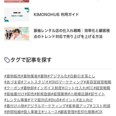
OFF+500ポイントの受け取り方
KIMONOHUB 利用ガイド
振袖レンタル店の仕入れ戦略｜効率化と顧客視
点のトレンド対応で売り上げを上げる方法
タグで記事を探す
着物販売
着物集客
着物
デジタル化
自動引き落とし
あづま姿
フォトスタジオ
SNSマーケティング
美容室経営戦略
クーポン
着物卸
インボイス制度
ロット仕入れ
EC
経営戦略
振袖着付け
卸売
新規登録
経理業務
小規模店舗
卸サイト
レンタル事業
ママ振対応
BtoB
ポイント
法人向け
着付け小物
デジタルマーケティング
客単価アップ
コスト削減
時間短縮
個人事業主
リユース
顧客管理
差別化戦略
DX