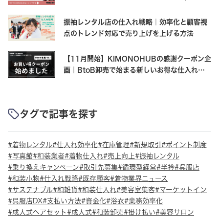
OFF+500ポイントの受け取り方
振袖レンタル店の仕入れ戦略｜効率化と顧客視
点のトレンド対応で売り上げを上げる方法
【11月開始】KIMONOHUBの感謝クーポン企
画｜BtoB卸売で始まる新しいお得な仕入れ体
験
タグで記事を探す
着物レンタル
仕入れ効率化
在庫管理
新規取引
ポイント制度
写真館
和装業者
着物仕入れ
売上向上
振袖レンタル
乗り換えキャンペーン
取引先募集
循環型経営
半衿
呉服店
和装小物
仕入れ戦略
既存顧客
着物業界ニュース
サステナブル
和雑貨
和装仕入れ
美容室集客
マーケットイン
呉服店DX
支払い方法
資金化
浴衣
業務効率化
成人式ヘアセット
成人式
和装卸売
掛け払い
美容サロン