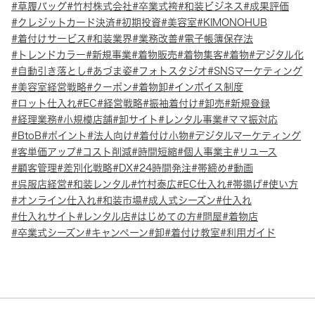
草履バッグ
竹村株式会社
卒業式袴
和装ビジネス
成果評価
クレジットカード決済
初期投資
美容室
KIMONOHUB
着付けサービス
和装業界
業務改善
電子帳簿保存法
トレンドカラー
新規事業
着物販売
着物集客
着物
デジタル化
自動引き落とし
あづま姿
フォトスタジオ
SNSマーケティング
美容室経営戦略
クーポン
着物卸
インボイス制度
ロット仕入れ
EC
経営戦略
振袖着付け
卸売
新規登録
経理業務
小規模店舗
卸サイト
レンタル事業
ママ振対応
BtoB
ポイント
法人向け
着付け小物
デジタルマーケティング
客単価アップ
コスト削減
時間短縮
個人事業主
リユース
顧客管理
差別化戦略
DX
24時間発注
帯締め
動画
呉服店経営
和装レンタル
竹村泰広
EC仕入れ
帯揚げ
使い方
オンライン仕入れ
和装市場
成人式シーズン
仕入れ
仕入れサイト
レンタル店
はじめての方
問屋
着物店
卒業式シーズン
キャンペーン
卸
着付け教室
利用ガイド