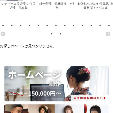
レディース兵児帯 シワ兵
紳士角帯 竹林猛虎 全5
NO.614 /その他付属品/ 衣
児帯 日本製
色
裳敷 菊 / あづま姿
お探しのページは見つかりません。