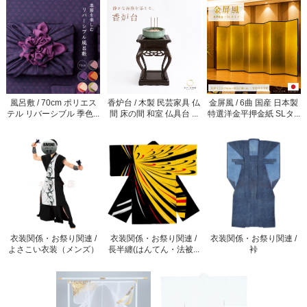
風呂敷 / 70cm ポリエス
香炉台 / 木製 民芸家具 仏
金屏風 / 6曲 国産 日本製
テル リバーシブル 季色...
間 床の間 和室 仏具台 ...
特選洋金平押金紙 SLタ...
衣装関係・お祭り関連 /
衣装関係・お祭り関連 /
衣装関係・お祭り関連 /
よさこい衣装（メンズ）
長半纏(はんてん・法被...
裃