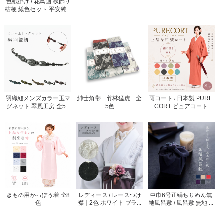
色紙掛け / 花鳥画 秋飾り
桔梗 紙色セット 平安純...
羽織紐メンズカラー玉マ
紳士角帯 竹林猛虎 全
雨コート / 日本製 PURE
グネット 翠風工房 全5...
5色
CORT ピュアコート
きもの用かっぽう着 全8
レディース / レースつけ
中巾6号正絹ちりめん無
色
襟｜2色 ホワイト ブラ...
地風呂敷 / 風呂敷 無地 ...