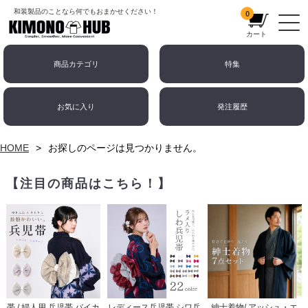
和装製品のことなら何でもおまかせください！
0
カート
商品カテゴリ
特集
お気に入り
発注履歴
HOME
お探しのページは見つかりません。
【注目の商品はこちら！】
帯 / 婦人用 兵児帯 バイカ
レディース兵児帯 シワ兵
紳士着物/ アッシュ・エ