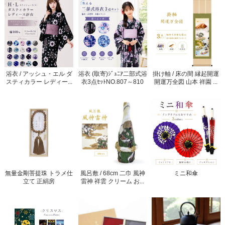
浴衣 / アッシュ・エル ダ
浴衣 (取寄)ｼﾞｭﾆｱ二部式浴
掛け軸 / 床の間 縁起開運
スティカラー レディー...
衣3点ｾｯﾄNO.807～810
開運万全図 山本 祥園 ...
無量金剛菩提珠 トラメ仕
風呂敷 / 68cm 二巾 風神
ミニ和傘
立て 正絹房
雷神 祥雲 クリーム お...