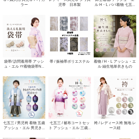
ラー
児帯 日本製
ル H・L パパ着物 七五...
袋帯/ 訪問着用帯 アッシ
帯 / 振袖帯ポリエステル
着物 / H・L アッシュ・エ
ュ・エル ﾏﾏ着物袋帯N...
ル 紬生地単衣きもの
七五三 / 男児袴 着物 五歳
七五三 / 被布コートセッ
袴 / レディース袴 無地 レ
アッシュ・エル 男児き...
ト アッシュ・エル 三歳...
ース紐