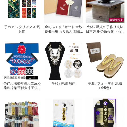
手ぬぐい クリスマス 気
金封ふくさ / セット 袱紗
火鉢 / 職人の手作り火鉢
音間
慶弔両用 ちりめん 刺繍...
日本製 桐の角火鉢 ＜火...
祭袢天法被袢纏天竺反応
半衿 / 刺繍 飛翔
草履 / フォーマル 沙織
染料捺染帯付大寸子供...
（全5色）