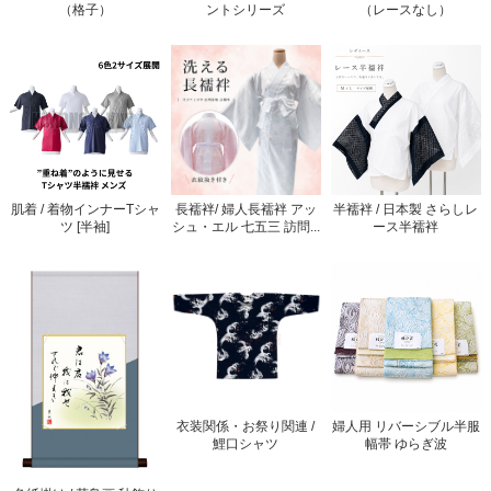
（格子）
ントシリーズ
（レースなし）
肌着 / 着物インナーTシャ
長襦袢/ 婦人長襦袢 アッ
半襦袢 / 日本製 さらしレ
ツ [半袖]
シュ・エル 七五三 訪問...
ース半襦袢
衣装関係・お祭り関連 /
婦人用 リバーシブル半服
鯉口シャツ
幅帯 ゆらぎ波