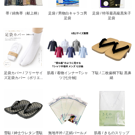
帯 / 綿角帯（献上柄）
足袋 / 男物白キャラコ男
足袋 / 特等最高級黒朱子
足袋
足袋
足袋カバー / フリーサイ
肌着 / 着物インナーTシャ
下駄 / 二枚歯桐下駄 黒鼻
ズ足袋カバー（ポリエ...
ツ [七分袖]
緒
雪駄 / 紳士ウレタン雪駄
無地半衿 / 正絹パールメ
肌着 / きものスリップ