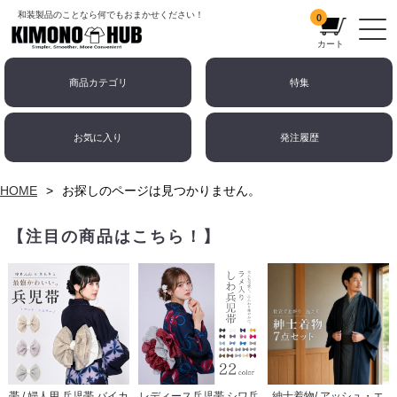
和装製品のことなら何でもおまかせください！
0
カート
商品カテゴリ
特集
お気に入り
発注履歴
HOME
お探しのページは見つかりません。
【注目の商品はこちら！】
帯 / 婦人用 兵児帯 バイカ
レディース兵児帯 シワ兵
紳士着物/ アッシュ・エ